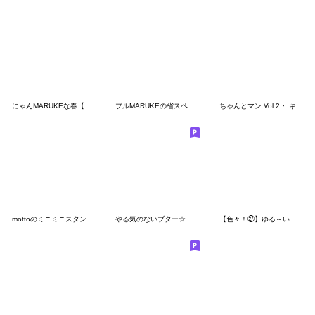
にゃんMARUKEな春【仲良し】
ブルMARUKEの省スペ【挨拶】
ちゃんとマン Vol.2・ キンダーブック公式
mottoのミニミニスタンプ♡②サクッと♪
やる気のないブター☆
【色々！㉗】ゆる～いシンプルベア★