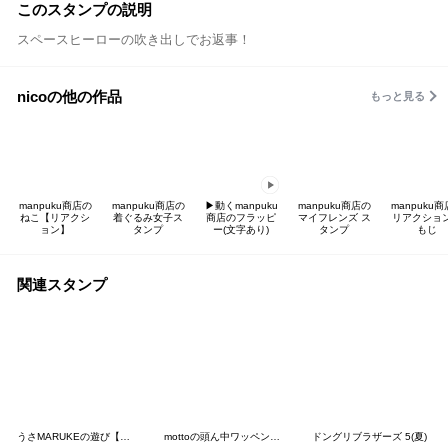
このスタンプの説明
スペースヒーローの吹き出しでお返事！
nicoの他の作品
もっと見る
manpuku商店の
manpuku商店の
▶動くmanpuku
manpuku商店の
manpuku
ねこ【リアクシ
着ぐるみ女子ス
商店のフラッピ
マイフレンズ ス
リアクショ
ョン】
タンプ
ー(文字あり)
タンプ
もじ
関連スタンプ
うさMARUKEの遊び【連絡】
mottoの頭ん中ワッペン♡伝える
ドングリブラザーズ 5(夏)