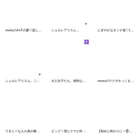
mottoのAI子の夏♡楽しく乗り切る
シュルレアリスム 。
にぎやかなオンナ達♡11 めっちゃ使える
シュルレアリスム。ごっつ夏【初期絵】
大人女子たち。便利な会話。
mottoのラクガキっくま♡超小さい
てきとーな人の為の敬語スタンプ
ビッグ！僕とクマと仲間達♡食べ物
【初めと終わりに！㉒】シンプルベア★