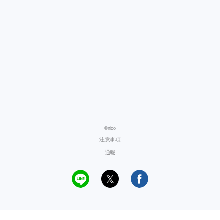
©nico
注意事項
通報