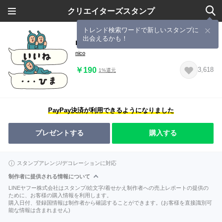
クリエイターズスタンプ
トレンド検索ワードで新しいスタンプに
出会えるかも！
manpuku商店のスペースヒーローズ
nico
￥190
3,618
1%還元
PayPay決済が利用できるようになりました
プレゼントする
購入する
スタンプアレンジ/デコレーションに対応
制作者に提供される情報について
LINEヤフー株式会社はスタンプ/絵文字/着せかえ制作者への売上レポートの提供の
ために、お客様の購入情報を利用します。
購入日付、登録国情報は制作者から確認することができます。(お客様を直接識別可
能な情報は含まれません)