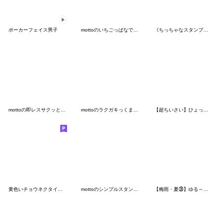
ポーカーフェイス男子
mottoのいちごっぱなですけど♡日常
《ちっちゃなスタンプ♡１》ハナチャンと猫
mottoの即レスサクッと♡ずっと
mottoのラクガキっくま♡楽しく
【超ちいさい】ひょっこりさん2
黄色いチョウネクタイのこびとのゆるい敬語
mottoのシンプルスタンプ♡日常♪
【梅雨・夏㉘】ゆる～いシンプルベア★