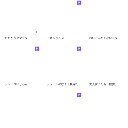
たたかうクマッタ
トオルさん 3
おいこみたくないスタンプです
ジャージいじゃん！
シュールのむ子【秋編2】
大人女子たち。疲労。