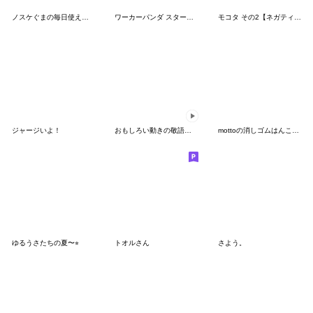
ノスケぐまの毎日使える敬語スタンプ
ワーカーパンダ スタートセット
モコタ その2【ネガティブ編】
ジャージいよ！
おもしろい動きの敬語★まるしまさん
mottoの消しゴムはんこ♡ゆるカワアニマル
ゆるうさたちの夏〜⭐︎
トオルさん
さよう。