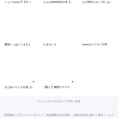
シュールのむ子【サッカー応援編】
にゃんMARUKEの冬【敬語】
えど時代スタンプ6（おっかさん編）
愛情いっぱいくまさん
たまちいズ
mottoのトリオ♡日常
きどあいらくその他_心模様
【動く】奮闘マスクマン24 踊るプロレス
クリエイターズスタンプ TOPへ戻る
|
|
|
|
利用規約
プライバシーポリシー
特定商取引法の表記
資金決済法に基づく表示
ヘルプ