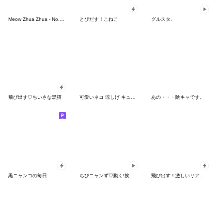
Meow Zhua Zhua - No.29 -
とびだす！こねこ
グルスタ.
飛び出す♡ちいさな黒猫
可愛いネコ 涼しげ キュートな麦わら帽
あの・・・陰キャです。
黒ニャンコの毎日
ちびニャンず♡動く!挨拶とあいづち
飛び出す！激しいリアクションにゃんこ