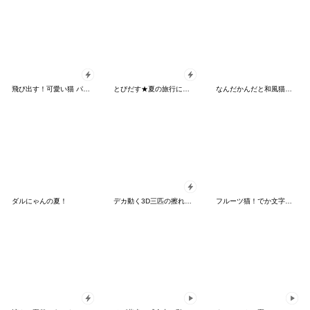
飛び出す！可愛い猫 パンダ帽 プラカード
とびだす★夏の旅行にゃんこ★ねこ★猫
なんだかんだと和風猫 夏のキジトラ編
ダルにゃんの夏！
デカ動く3D三匹の擦れねこ
フルーツ猫！でか文字おもしろねこスタンプ