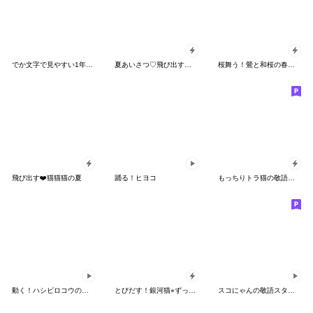
でか文字で見やすい1年中使えるはぴきゃと
夏あいさつ♡飛び出す！ねこスタンプ
桜舞う！鶯と和桜の春を感じる挨拶スタンプ
飛び出す❤️猫猫猫の夏
踊る！ヒヨコ
もっちりトラ猫の敬語スタンプ
動く！ハシビロコウのクロちゃん2
とびだす！銀河猫⭐︎ずっと使える大人敬語
スコにゃんの敬語スタンプ