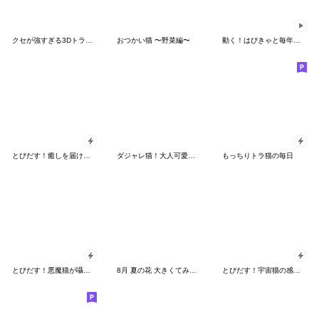
クセが強すぎる3Dトラ猫【40種】
おつかい猫 〜野菜編〜
動く！はぴきゃと毎年使える夏スタンプ！
とびだす！癒しを届ける幻想きらめき天使猫
ダジャレ猫！大人可愛いおもしろスタンプ♪
もっちりトラ猫の毎日
とびだす！悪魔猫が囁くあまい誘惑
8月 夏の花 大きくてみやすい挨拶スタンプ
とびだす！宇宙猫の感情を伝えるスタンプ