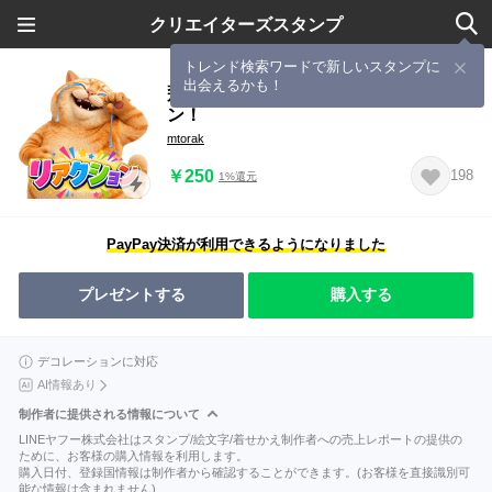
クリエイターズスタンプ
トレンド検索ワードで新しいスタンプに
出会えるかも！
飛び出すふくまるの全力リアクショ
ン！
mtorak
￥250
198
1%還元
PayPay決済が利用できるようになりました
プレゼントする
購入する
デコレーションに対応
AI情報あり
制作者に提供される情報について
LINEヤフー株式会社はスタンプ/絵文字/着せかえ制作者への売上レポートの提供の
ために、お客様の購入情報を利用します。
購入日付、登録国情報は制作者から確認することができます。(お客様を直接識別可
能な情報は含まれません)