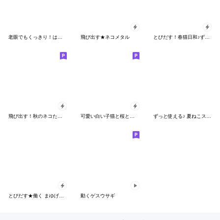
老眼でもくっきり！はぴきゃとBIGスタンプ
飛び出す★ネコメタル
とびだす！春猫日和♪ずっと使える春の挨拶
飛び出す！秋のネコたちにゃんだふる♡
可愛い白い子猫と桜と苺が飛び出して動く
ずっと使える♪ 夏ねこスタンプ
とびだす★働く まゆげ猫★にゃんこ★ねこ
動くゲスウサギ