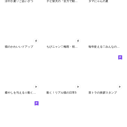
涼やか夏♡ごあいさつ
チビ柴犬の『全力で動く』毎日スタンプ
タマにゃんの夏
猫のかわいいドアップ
ちびニャン♡梅雨・初夏スタンプ
毎年使える♡みんなの豪華な夏のスタンプ
癒やしを与える☆動く猫(文字無し)
動く！リアル猫の日常5
茶トラの挨拶スタンプ