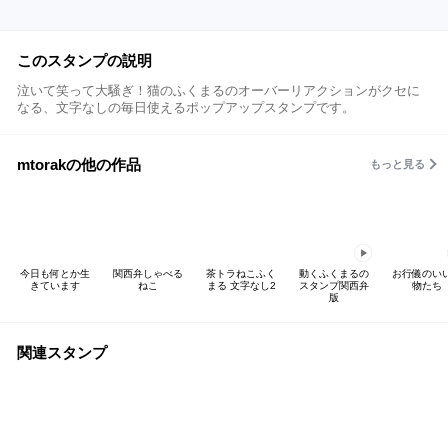
このスタンプの説明
泣いて笑って大騒ぎ！猫のふくまるのオーバーリアクションがクセに
なる、文字なしの毎日使えるポップアップスタンプです。
mtorakの他の作品
もっと見る
今日も何とか生
関西弁しゃべる
茶トラねこふく
動くふくまるの
お行儀のい
きています
ねこ
まる 文字なし2
スタンプ関西弁
物たち
版
関連スタンプ