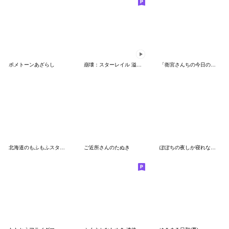
ポメトーンあざらし
崩壊：スターレイル 溢れ出るオンパロス!
「衛宮さんちの今日のごはん」スタンプ２
北海道のもふもふスタンプ
ご近所さんのたぬき
ぽぽちの夜しか寝れないスタンプ