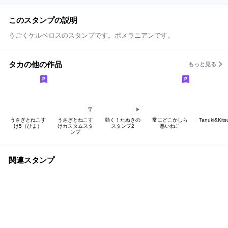
このスタンプの説明
うごくケルベロスのスタンプです。ポメラニアンです。
タカの他の作品
もっと見る
うさぎとねこす
うさぎとねこす
動く！たぬきの
常にどこかしら
Tanuki&Kits
け5（ひま）
けカスタムスタ
スタンプ2
悪いねこ
ンプ
関連スタンプ