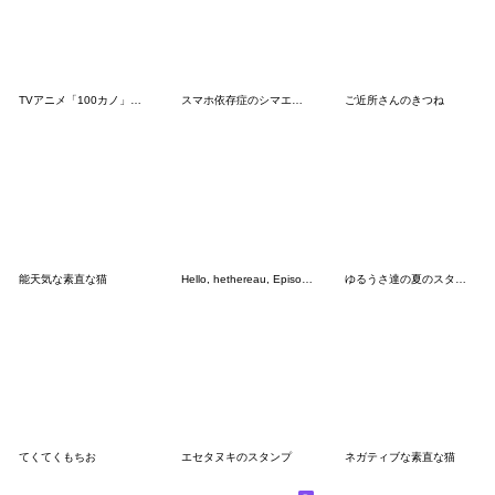
TVアニメ「100カノ」ミニキャラスタンプ2
スマホ依存症のシマエナガ
ご近所さんのきつね
能天気な素直な猫
Hello, hethereau, Episode 2
ゆるうさ達の夏のスタンプ2
てくてくもちお
エセタヌキのスタンプ
ネガティブな素直な猫