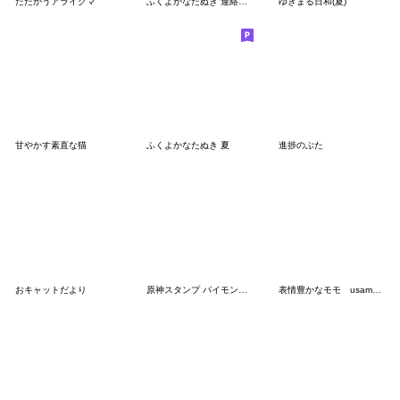
たたかうアライグマ
ふくよかなたぬき 連絡（阿波弁）
ゆきまる日和(夏)
甘やかす素直な猫
ふくよかなたぬき 夏
進捗のぶた
おキャットだより
原神スタンプ パイモンの絵シリーズ Vol.51
表情豊かなモモ usamusiのスタンプ31