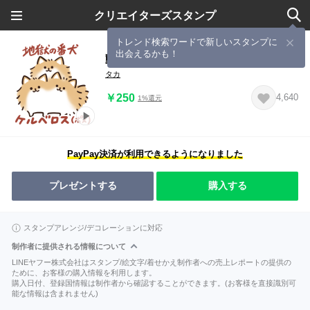
クリエイターズスタンプ
トレンド検索ワードで新しいスタンプに
出会えるかも！
動く！ケルベロス（ポメラニアン）
タカ
￥250
4,640
1%還元
PayPay決済が利用できるようになりました
プレゼントする
購入する
スタンプアレンジ/デコレーションに対応
制作者に提供される情報について
LINEヤフー株式会社はスタンプ/絵文字/着せかえ制作者への売上レポートの提供の
ために、お客様の購入情報を利用します。
購入日付、登録国情報は制作者から確認することができます。(お客様を直接識別可
能な情報は含まれません)