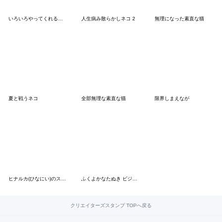
いろいろやってくれるぐにょちゃん2
人生病み散らかしネコ 2
無理になった素直な猫
夏と戦うネコ
全部無理な素直な猫
限界しまえなが
ヒナルカ(ひなにい)のスタンプ②
ふくよかなたぬき ビジネス
クリエイターズスタンプ TOPへ戻る