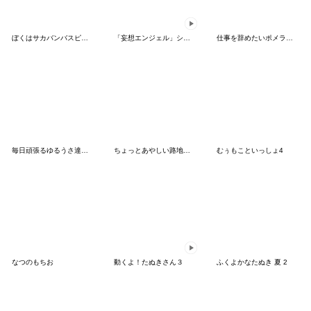
ぼくはサカバンバスピス【面白い・ネタ4】
「妄想エンジェル」シリーズスタンプ第3弾
仕事を辞めたいポメラニアン3 (TC)
毎日頑張るゆるうさ達のスタンプ
ちょっとあやしい路地裏猫さん弐
むぅもこといっしょ4
なつのもちお
動くよ！たぬきさん３
ふくよかなたぬき 夏 2