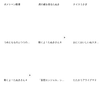
ポメトーン酷暑
虎の威を借るたぬき
ナイスうさぎ
うめともものふつうの暮らし 6
動くよ！たぬきさん６
おにくおいしいぬスタンプ ハードボイルド
動くよ！たぬきさん４
「妄想エンジェル」シリーズスタンプ第4弾
たたかうアライグマ２