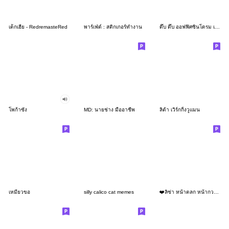
เด็กเฮีย - RedremasteRed
พาร์เฟ่ต์ : สติกเกอร์ทำงาน
ดึ๊บ ดึ๊บ ออฟฟิศซินโดรม เจ็ด
โพก้าซัง
MD: นายช่าง มืออาชีพ
ลิต้า เวิร์กกิ้งวูแมน
เหมียวขอ
silly calico cat memes
❤️ลิซ่า หน้าตลก หน้ากวน!❤️