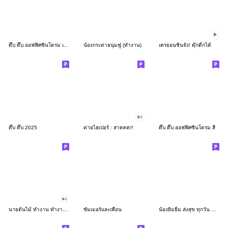
ดึ๊บ ดึ๊บ ออฟฟิศซินโดรม เก้า
น้องกระต่ายนุ่มฟู (ทำงาน)
เครยอนชินจัง! ดุ๊กดิ๊กได้
ดึ๊บ ดึ๊บ 2025
ต่ายไฮเปอร์ : สาดดด!!
ดึ๊บ ดึ๊บ ออฟฟิศซินโดรม สี่
นายต้นไม้ ทำงาน ทำงาน ทำงาน!!!
ซัมเมอร์และเพื่อน
น้องยิมยิ้ม ส่งสุข ทุกวัน CutePastel THA