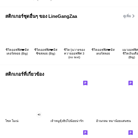
สติกเกอร์ชุดอื่นๆ ของ LineGangZaa
ดูเพิ่ม
ชีวิตออฟฟิศ❤️มิส
ชีวิตออฟฟิศ❤️มิส
ชีวิตวุ่นวายของ
ชีวิตออฟฟิศ❤️มิส
แมวออฟฟิศ
เตอร์สลอธ (Big)
ซิซสลอธ (Big)
ควายออฟฟิศ 3
เตอร์สลอธ
ชีวิตเงินเดื
(no text)
(Big)
สติกเกอร์ที่เกี่ยวข้อง
โซล โมเน่
เจ้าหมูดุ้งฮิปโปน้อยน่ารัก
อ้วนกลม หมาน้อยแสนซน