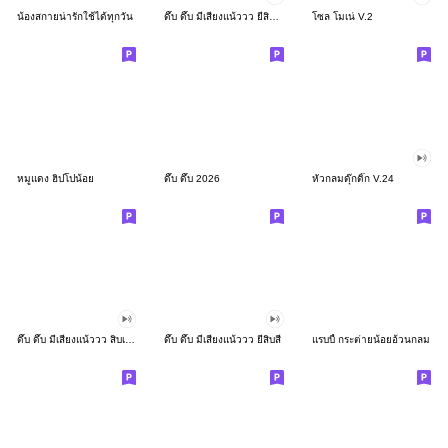
น้องสกายน่ารักใช้ได้ทุกวัน
ดึ๊บ ดึ๊บ มีเสียงแน้ววว ยี่สิบสอง
โซล โมเน่ V.2
หมูแดง ฮิปโปน้อย
ดึ๊บ ดึ๊บ 2026
หัวกลมดุ๊กดิ๊ก V.24
ดึ๊บ ดึ๊บ มีเสียงแน้ววว สิบเก้า
ดึ๊บ ดึ๊บ มีเสียงแน้ววว ยี่สิบสี่
แรบบี้ กระต่ายน้อยอ้วนกลม