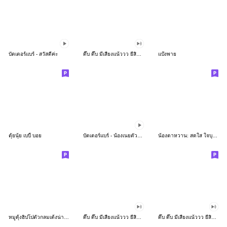
บัตเตอร์แบร์ - สวัสดีค่ะ
ดึ๊บ ดึ๊บ มีเสียงแน้ววว ยี่สิบห้า
แป้งพาย
ตุ้ยนุ้ย เบบี้ บอย
บัตเตอร์แบร์ - น้องเนยตัวตึง พุงเต่ง
น้องตาหวาน: สดใส ใจบุญ (สีพาสเทล)
หมูดุ้งฮิปโปตัวกลมเด้งน่ารัก
ดึ๊บ ดึ๊บ มีเสียงแน้ววว ยี่สิบเจ็ด
ดึ๊บ ดึ๊บ มีเสียงแน้ววว ยี่สิบหก