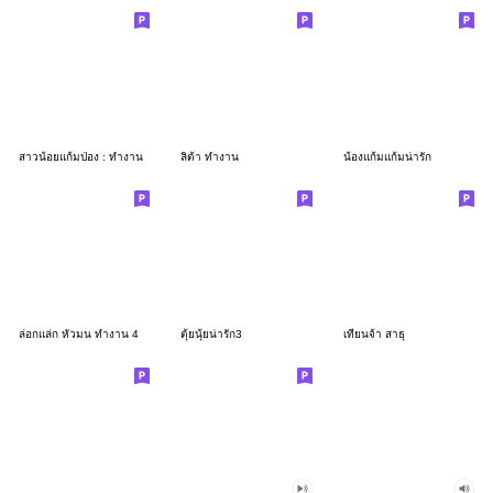
สาวน้อยแก้มป่อง : ทำงาน
ลิต้า ทำงาน
น้องแก้มแก้มน่ารัก
ล่อกแล่ก หัวมน ทำงาน 4
ตุ้ยนุ้ยน่ารัก3
เทียนจ้า สาธุ