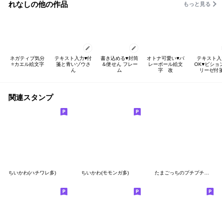
れなしの他の作品
もっと見る
ネガティブ気分
テキスト入力♥️付
書き込める♥️封筒
オトナ可愛い♥️バ
テキスト入
⭐カエル絵文字
箋と青いゾウさ
＆便せん フレー
レーボール絵文
OK♥️ビショ
ん
ム
字 改
リーゼ付
関連スタンプ
ちいかわ(ハチワレ多)
ちいかわ(モモンガ多)
たまごっちのプチプチおみせっち