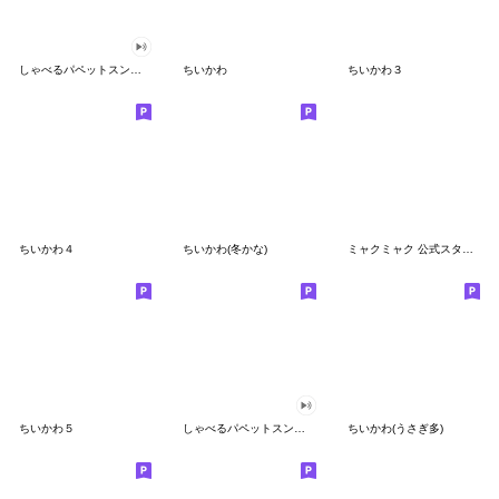
しゃべるパペットスンスン
ちいかわ
ちいかわ３
ちいかわ４
ちいかわ(冬かな)
ミャクミャク 公式スタンプ第２弾
ちいかわ５
しゃべるパペットスンスン（GOOD）
ちいかわ(うさぎ多)