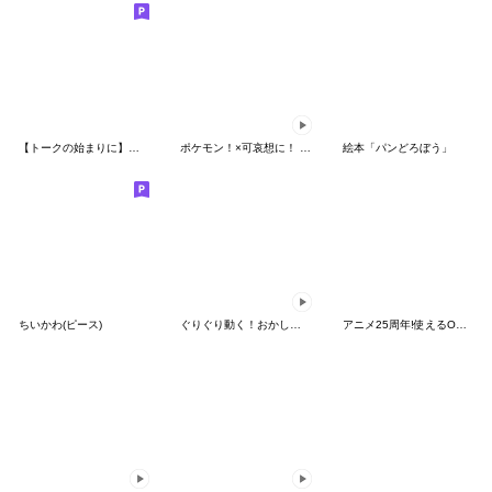
【トークの始まりに】ゆるカワ♪スヌーピー
ポケモン！×可哀想に！ ムチっとスタンプ
絵本「パンどろぼう」
ちいかわ(ピース)
ぐりぐり動く！おかしなポケモンスタンプ
アニメ25周年!使えるONE PIECEスタンプ