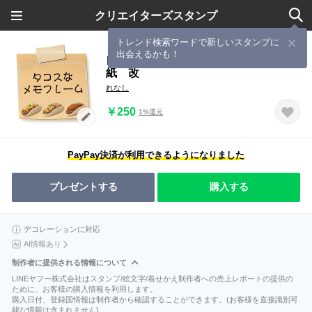
クリエイターズスタンプ
トレンド検索ワードで新しいスタンプに
出会えるかも！
自由にテキスト入力⭐タコスなメモ用
紙 改
れなし
￥250
1%還元
PayPay決済が利用できるようになりました
プレゼントする
購入する
デコレーションに対応
AI情報あり
制作者に提供される情報について
LINEヤフー株式会社はスタンプ/絵文字/着せかえ制作者への売上レポートの提供の
ために、お客様の購入情報を利用します。
購入日付、登録国情報は制作者から確認することができます。(お客様を直接識別可
能な情報は含まれません)