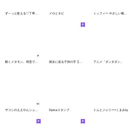
ず～っと使える♡丁寧な敬語お辞儀スタンプ
メロとタビ
ミッフィー やさしい敬語スタンプ
動くメタモン。得意でも苦手でもへんしん！
彼女に送る子供の字【カップル・彼氏】
アニメ「ダンダダン」
ザコシのええやんシューシュースタンプ
Dyticaスタンプ
トムとジェリー×くまみね