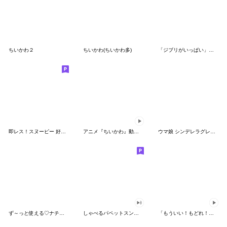
ちいかわ２
ちいかわ(ちいかわ多)
「ジブリがいっぱい」スタンプ
即レス！スヌーピー 好印象な長文スタンプ
アニメ『ちいかわ』動くLINEスタンプ vol.1
ウマ娘 シンデレラグレイ かんたんオグリ
ず～っと使える♡ナチュラルガール
しゃべるパペットスンスン（HAPPY）
「もういい！もどれ！ピカチュウ！」