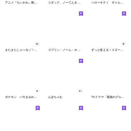
アニメ『ちいかわ』動くLINEスタンプ vol.2
コダック、ノーてんきに悩み中！
ハローキティ ギャルバイブス♡
またまたしゃべるゾ！クレヨンしんちゃん
ゴブリン・ノーム・ホーン
ずっと使える！スヌーピーのグリーティング
ポケモン パモまみれスタンプ
んぽちゃむ
TVドラマ「孤独のグルメ」