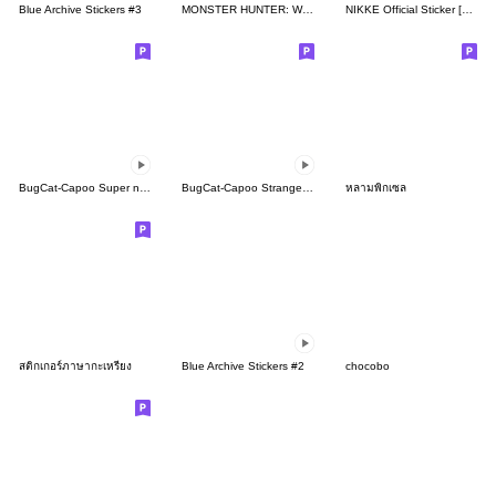
Blue Archive Stickers #3
MONSTER HUNTER: WORLD Sticker
NIKKE Official Sticker [7th Batch]
BugCat-Capoo Super nice little monster
BugCat-Capoo Strange expression
หลามพิกเซล
สติกเกอร์ภาษากะเหรี่ยง
Blue Archive Stickers #2
chocobo