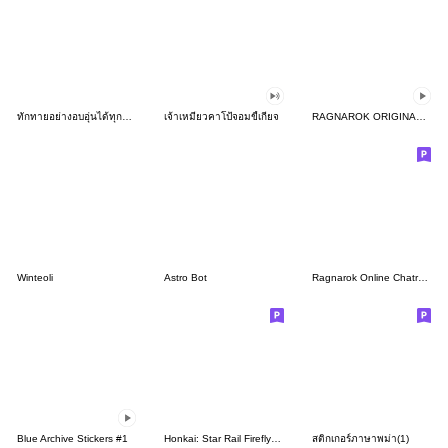
ทักทายอย่างอบอุ่นได้ทุกวันกับโปเกมอน
เจ้าเหมียวคาโป้จอมขี้เกียจ
RAGNAROK ORIGINAL EMOTION Ver.02
Winteoli
Astro Bot
Ragnarok Online Chatroom (Thai ver.)
Blue Archive Stickers #1
Honkai: Star Rail Firefly Sticker pack
สติกเกอร์ภาษาพม่า(1)