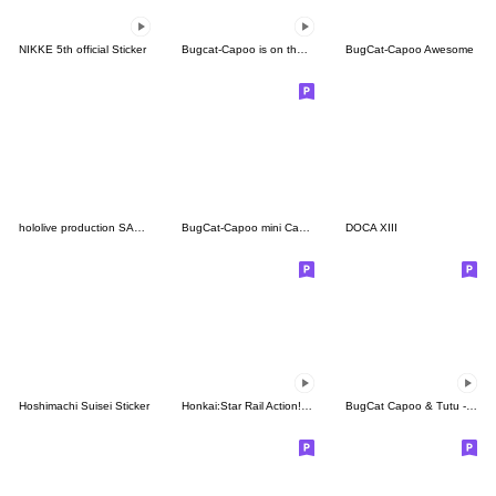
NIKKE 5th official Sticker
Bugcat-Capoo is on the Move! Vol. 2
BugCat-Capoo Awesome
hololive production SAWASDEE KAA TH
BugCat-Capoo mini Capoo and hand
DOCA XIII
Hoshimachi Suisei Sticker
Honkai:Star Rail Action! Dangle Emoticon
BugCat Capoo & Tutu - move move