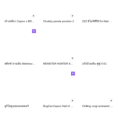
เจ้าเหมียว Capoo x BROWN & FRIENDS
Chubby panda pondoo 2
ZZZ อิโมจิซีรีส์ En-Nah Stroll เซ็ตที่ 1
สติทช์ ลายเส้น Nishimura Yuji♪
MONSTER HUNTER สติ๊กเกอร์ดุ๊กดิ๊ก
แก๊งบ๊วยเค็ม-ฟูฟู V.01
ยูกิโอดูเอลมอนสเตอร์
BugCat-Capoo Hall of Fame Commemorative
Chilling corgi animated stickers