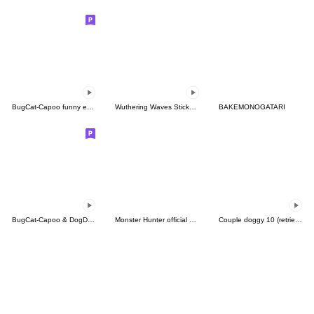
BugCat-Capoo funny expressions
Wuthering Waves Sticker Set Vol.12
BAKEMONOGATARI
BugCat-Capoo & DogDog
Monster Hunter official "e-jang" Sticker
Couple doggy 10 (retriever)