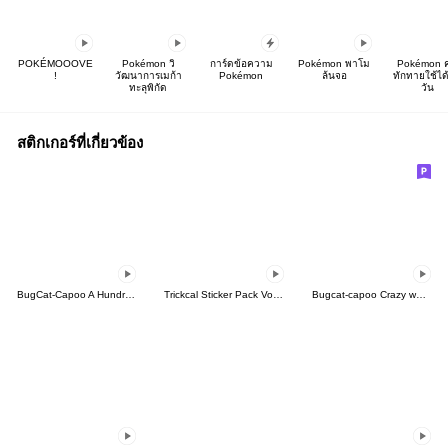
POKÉMOOOVE
Pokémon วิ
การ์ดข้อความ
Pokémon พาโม
Pokémon 
!
วัฒนาการเมก้า
Pokémon
ล้นจอ
ทักทายใช้ได้
ทะลุพิกัด
วัน
สติกเกอร์ที่เกี่ยวข้อง
BugCat-Capoo A Hundred Flavors of Taiwan
Trickcal Sticker Pack Vol. 1
Bugcat-capoo Crazy workplace