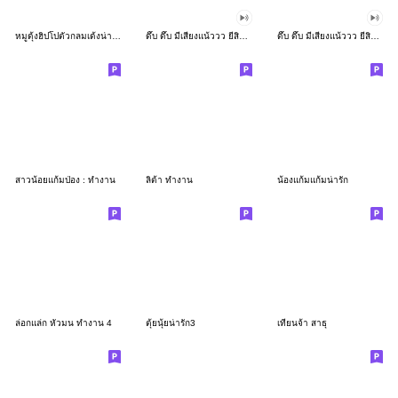
หมูดุ้งฮิปโปตัวกลมเด้งน่ารัก
ดึ๊บ ดึ๊บ มีเสียงแน้ววว ยี่สิบเจ็ด
ดึ๊บ ดึ๊บ มีเสียงแน้ววว ยี่สิบหก
สาวน้อยแก้มป่อง : ทำงาน
ลิต้า ทำงาน
น้องแก้มแก้มน่ารัก
ล่อกแล่ก หัวมน ทำงาน 4
ตุ้ยนุ้ยน่ารัก3
เทียนจ้า สาธุ