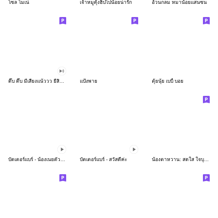
โซล โมเน่
เจ้าหมูดุ้งฮิปโปน้อยน่ารัก
อ้วนกลม หมาน้อยแสนซน
ดึ๊บ ดึ๊บ มีเสียงแน้ววว ยี่สิบห้า
แป้งพาย
ตุ้ยนุ้ย เบบี้ บอย
บัตเตอร์แบร์ - น้องเนยตัวตึง พุงเต่ง
บัตเตอร์แบร์ - สวัสดีค่ะ
น้องตาหวาน: สดใส ใจบุญ (สีพาสเทล)