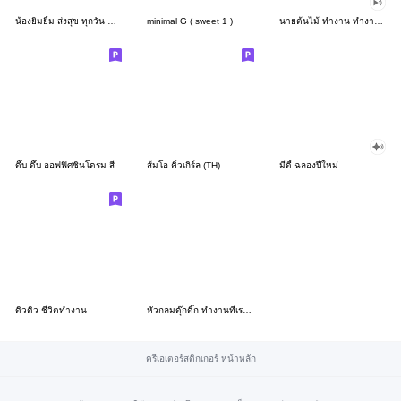
น้องยิมยิ้ม ส่งสุข ทุกวัน CutePastel THA
minimal G ( sweet 1 )
นายต้นไม้ ทำงาน ทำงาน ทำงาน!!!
ดึ๊บ ดึ๊บ ออฟฟิศซินโดรม สี่
ส้มโอ คิ้วเกิร์ล (TH)
มีดี้ ฉลองปีใหม่
ดิวดิว ชีวิตทำงาน
หัวกลมดุ๊กดิ๊ก ทำงานที่เรารัก03
ครีเอเตอร์สติกเกอร์ หน้าหลัก