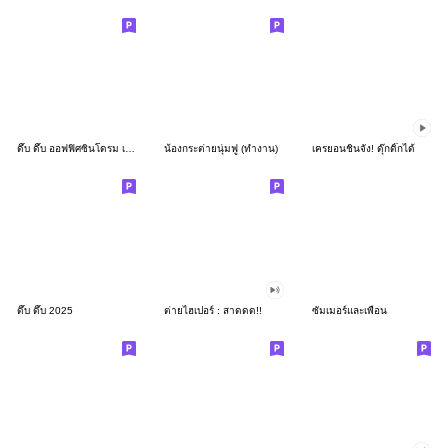
ดึ๊บ ดึ๊บ ออฟฟิศซินโดรม เก้า
น้องกระต่ายนุ่มฟู (ทำงาน)
เครยอนชินจัง! ดุ๊กดิ๊กได้
ดึ๊บ ดึ๊บ 2025
ต่ายไฮเปอร์ : สาดดด!!
ซัมเมอร์และเพื่อน