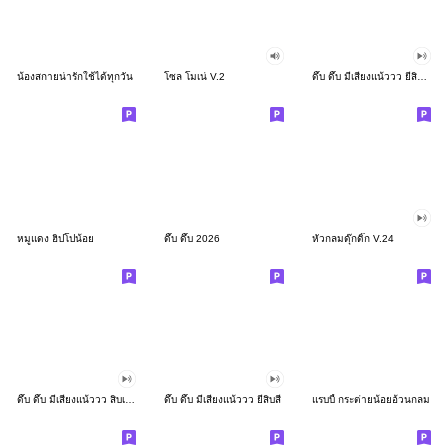
น้องสกายน่ารักใช้ได้ทุกวัน
โซล โมเน่ V.2
ดึ๊บ ดึ๊บ มีเสียงแน้ววว ยี่สิบสอง
หมูแดง ฮิปโปน้อย
ดึ๊บ ดึ๊บ 2026
หัวกลมดุ๊กดิ๊ก V.24
ดึ๊บ ดึ๊บ มีเสียงแน้ววว สิบเก้า
ดึ๊บ ดึ๊บ มีเสียงแน้ววว ยี่สิบสี่
แรบบี้ กระต่ายน้อยอ้วนกลม