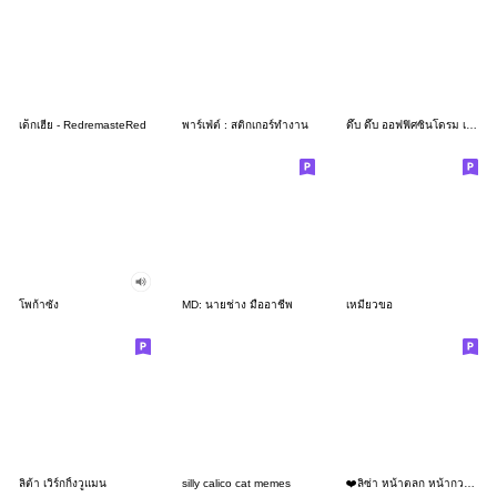
เด็กเฮีย - RedremasteRed
พาร์เฟ่ต์ : สติกเกอร์ทำงาน
ดึ๊บ ดึ๊บ ออฟฟิศซินโดรม เจ็ด
โพก้าซัง
MD: นายช่าง มืออาชีพ
เหมียวขอ
ลิต้า เวิร์กกิ้งวูแมน
silly calico cat memes
❤️ลิซ่า หน้าตลก หน้ากวน!❤️