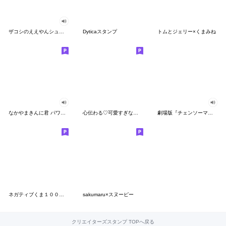
ザコシのええやんシューシュースタンプ
Dyticaスタンプ
トムとジェリー×くまみね
なかやまきんに君 パワー!!スタンプ
心伝わる♡可愛すぎない大人の長文スタンプ
劇場版『チェンソーマン レゼ篇』
ネガティブくま１００％ 憂鬱な一日
sakumaru×スヌーピー
クリエイターズスタンプ TOPへ戻る