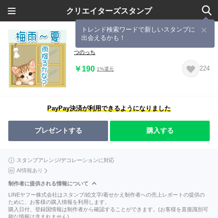
クリエイターズスタンプ
トレンド検索ワードで新しいスタンプに
出会えるかも！
とら猫トラちゃん 梅雨～夏
つのっち
￥190
224
1%還元
PayPay決済が利用できるようになりました
プレゼントする
購入する
スタンプアレンジ/デコレーションに対応
AI情報あり
制作者に提供される情報について
LINEヤフー株式会社はスタンプ/絵文字/着せかえ制作者への売上レポートの提供の
ために、お客様の購入情報を利用します。
購入日付、登録国情報は制作者から確認することができます。(お客様を直接識別可
能な情報は含まれません)