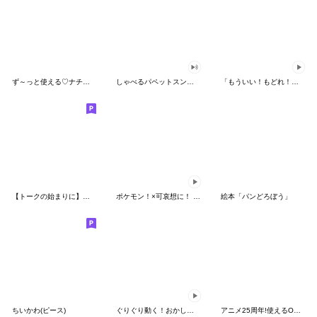
ず～っと使える♡ナチュラルガール
しゃべるパペットスンスン（HAPPY）
「もういい！もどれ！ピカチュウ！」
【トークの始まりに】ゆるカワ♪スヌーピー
ポケモン！×可哀想に！ ムチっとスタンプ
絵本「パンどろぼう」
ちいかわ(ピース)
ぐりぐり動く！おかしなポケモンスタンプ
アニメ25周年!使えるONE PIECEスタンプ