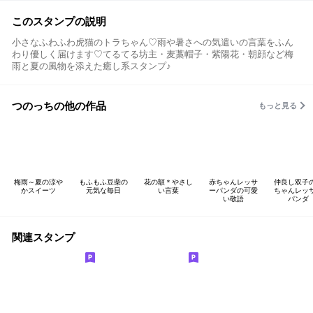
このスタンプの説明
小さなふわふわ虎猫のトラちゃん♡雨や暑さへの気遣いの言葉をふん
わり優しく届けます♡てるてる坊主・麦藁帽子・紫陽花・朝顔など梅
雨と夏の風物を添えた癒し系スタンプ♪
つのっちの他の作品
もっと見る
梅雨～夏の涼や
もふもふ豆柴の
花の額＊やさし
赤ちゃんレッサ
仲良し双子
かスイーツ
元気な毎日
い言葉
ーパンダの可愛
ちゃんレッ
い敬語
パンダ
関連スタンプ