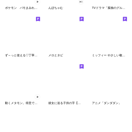
ポケモン パモまみれスタンプ
んぽちゃむ
TVドラマ「孤独のグルメ」
ず～っと使える♡丁寧な敬語お辞儀スタンプ
メロとタビ
ミッフィー やさしい敬語スタンプ
動くメタモン。得意でも苦手でもへんしん！
彼女に送る子供の字【カップル・彼氏】
アニメ「ダンダダン」