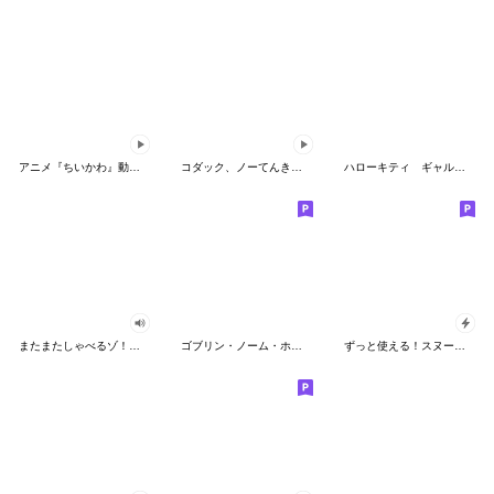
アニメ『ちいかわ』動くLINEスタンプ vol.2
コダック、ノーてんきに悩み中！
ハローキティ ギャルバイブス♡
またまたしゃべるゾ！クレヨンしんちゃん
ゴブリン・ノーム・ホーン
ずっと使える！スヌーピーのグリーティング