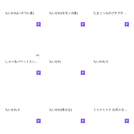
ちいかわ(ハチワレ多)
ちいかわ(モモンガ多)
たまごっちのプチプチおみせっち
しゃべるパペットスンスン
ちいかわ
ちいかわ３
ちいかわ４
ちいかわ(冬かな)
ミャクミャク 公式スタンプ第２弾