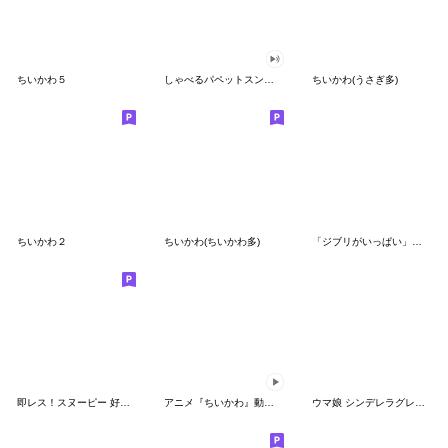
ちいかわ５
しゃべるパペットスンスン（GOOD）
ちいかわ(うさぎ多)
ちいかわ２
ちいかわ(ちいかわ多)
「ジブリがいっぱい」スタンプ
即レス！スヌーピー 好印象な長文スタンプ
アニメ『ちいかわ』動くLINEスタンプ vol.1
ウマ娘 シンデレラグレイ かんたんオグリ