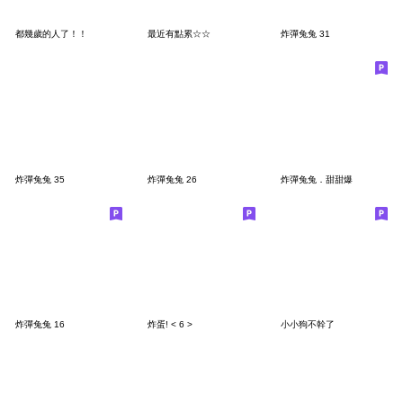
都幾歲的人了！！
最近有點累☆☆
炸彈兔兔 31
炸彈兔兔 35
炸彈兔兔 26
炸彈兔兔．甜甜爆
炸彈兔兔 16
炸蛋! < 6 >
小小狗不幹了