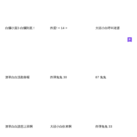
白爛小賀2-白爛到底！
炸蛋! < 14 >
大頭小白呼叫老婆
潦草白白洗勒靠喔
炸彈兔兔 30
87 兔兔
潦草白白誰想上班啊
大頭小白你來啊
炸彈兔兔 33