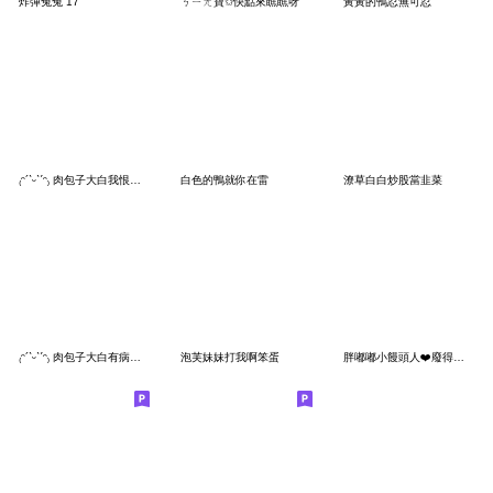
炸彈兔兔 17
ㄎㄧㄤ寶✩快點來瞧瞧呀
黃黃的鴨忍無可忍
₍ᵔ´ˋᵕˋˊᵔ₎ 肉包子大白我恨夏天
白色的鴨就你在雷
潦草白白炒股當韭菜
₍ᵔ´ˋᵕˋˊᵔ₎ 肉包子大白有病就吃藥
泡芙妹妹打我啊笨蛋
胖嘟嘟小饅頭人❤️廢得剛剛好