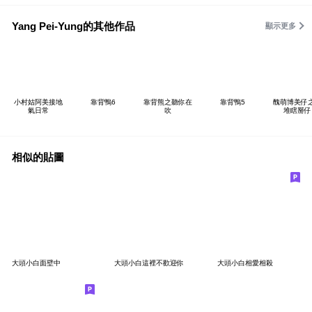
Yang Pei-Yung的其他作品
顯示更多
小村姑阿美接地
靠背鴨6
靠背熊之聽你在
靠背鴨5
醜萌博美仔
氣日常
吹
堆瞎掰仔
相似的貼圖
大頭小白面壁中
大頭小白這裡不歡迎你
大頭小白相愛相殺