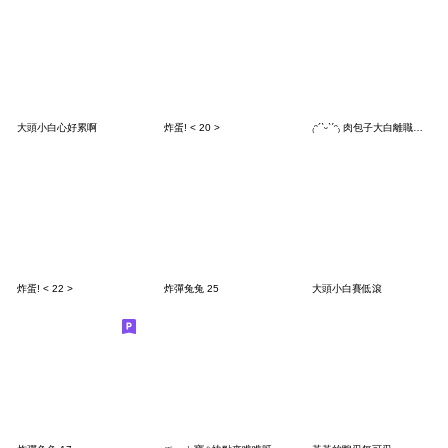
大頭小白心好累啊
炸蛋! < 20 >
₍ᵔ´ˋᵕˋˊᵔ₎ 肉包子大白離職了沒
炸蛋! < 22 >
炸彈兔兔 25
大頭小白賽低滾