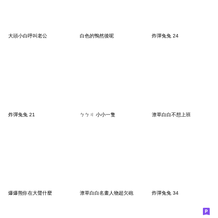
大頭小白呼叫老公
白色的鴨然後呢
炸彈兔兔 24
炸彈兔兔 21
ㄅㄅㄐ 小小一隻
潦草白白不想上班
爆爆熊你在大聲什麼
潦草白白名畫人物超欠砲
炸彈兔兔 34