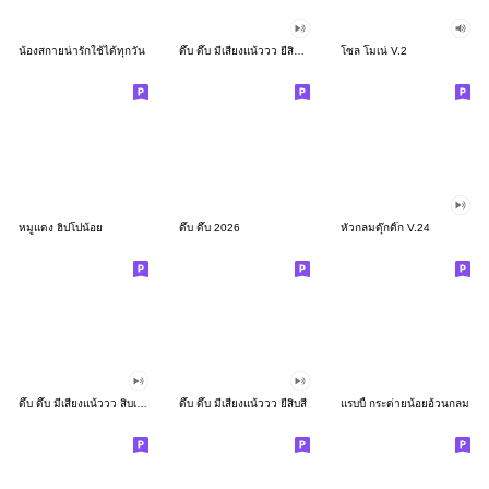
น้องสกายน่ารักใช้ได้ทุกวัน
ดึ๊บ ดึ๊บ มีเสียงแน้ววว ยี่สิบสอง
โซล โมเน่ V.2
หมูแดง ฮิปโปน้อย
ดึ๊บ ดึ๊บ 2026
หัวกลมดุ๊กดิ๊ก V.24
ดึ๊บ ดึ๊บ มีเสียงแน้ววว สิบเก้า
ดึ๊บ ดึ๊บ มีเสียงแน้ววว ยี่สิบสี่
แรบบี้ กระต่ายน้อยอ้วนกลม