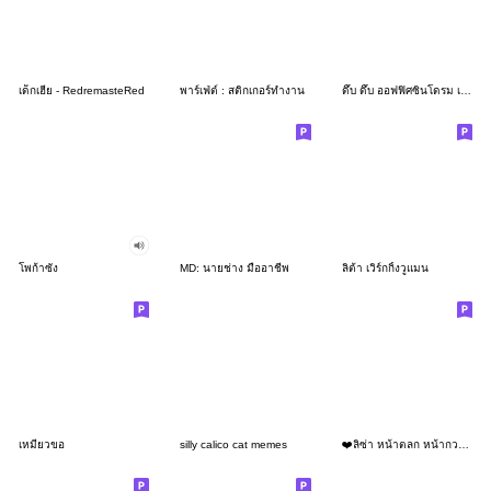
เด็กเฮีย - RedremasteRed
พาร์เฟ่ต์ : สติกเกอร์ทำงาน
ดึ๊บ ดึ๊บ ออฟฟิศซินโดรม เจ็ด
โพก้าซัง
MD: นายช่าง มืออาชีพ
ลิต้า เวิร์กกิ้งวูแมน
เหมียวขอ
silly calico cat memes
❤️ลิซ่า หน้าตลก หน้ากวน!❤️