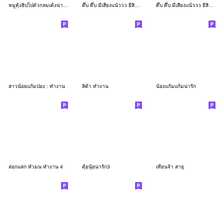
หมูดุ้งฮิปโปตัวกลมเด้งน่ารัก
ดึ๊บ ดึ๊บ มีเสียงแน้ววว ยี่สิบเจ็ด
ดึ๊บ ดึ๊บ มีเสียงแน้ววว ยี่สิบหก
สาวน้อยแก้มป่อง : ทำงาน
ลิต้า ทำงาน
น้องแก้มแก้มน่ารัก
ล่อกแล่ก หัวมน ทำงาน 4
ตุ้ยนุ้ยน่ารัก3
เทียนจ้า สาธุ