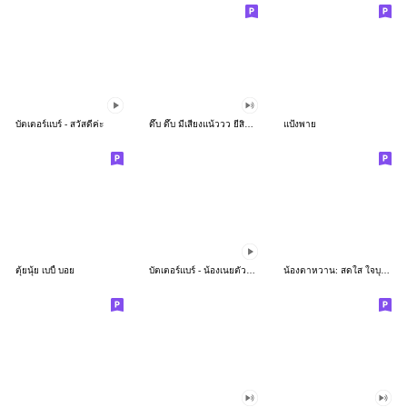
บัตเตอร์แบร์ - สวัสดีค่ะ
ดึ๊บ ดึ๊บ มีเสียงแน้ววว ยี่สิบห้า
แป้งพาย
ตุ้ยนุ้ย เบบี้ บอย
บัตเตอร์แบร์ - น้องเนยตัวตึง พุงเต่ง
น้องตาหวาน: สดใส ใจบุญ (สีพาสเทล)