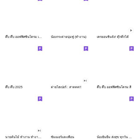
ดึ๊บ ดึ๊บ ออฟฟิศซินโดรม เก้า
น้องกระต่ายนุ่มฟู (ทำงาน)
เครยอนชินจัง! ดุ๊กดิ๊กได้
ดึ๊บ ดึ๊บ 2025
ต่ายไฮเปอร์ : สาดดด!!
ดึ๊บ ดึ๊บ ออฟฟิศซินโดรม สี่
นายต้นไม้ ทำงาน ทำงาน ทำงาน!!!
ซัมเมอร์และเพื่อน
น้องยิมยิ้ม ส่งสุข ทุกวัน CutePastel THA