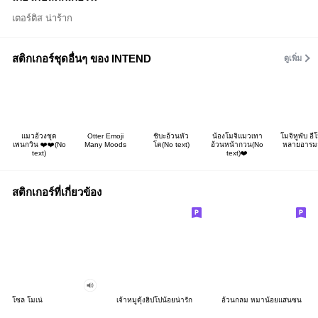
เตอร์ติส น่าร้าก
สติกเกอร์ชุดอื่นๆ ของ INTEND
ดูเพิ่ม
แมวอ้วงชุด
Otter Emoji
ชิบะอ้วนหัว
น้องโมจิแมวเทา
โมจิหูพับ อีโ
เพนกวิน ❤️❤️(No
Many Moods
โต(No text)
อ้วนหน้ากวน(No
หลายอารม
text)
text)❤️
สติกเกอร์ที่เกี่ยวข้อง
โซล โมเน่
เจ้าหมูดุ้งฮิปโปน้อยน่ารัก
อ้วนกลม หมาน้อยแสนซน