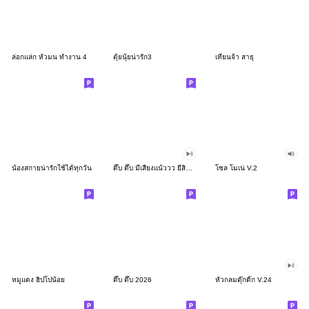
ล่อกแล่ก หัวมน ทำงาน 4
ตุ้ยนุ้ยน่ารัก3
เทียนจ้า สาธุ
น้องสกายน่ารักใช้ได้ทุกวัน
ดึ๊บ ดึ๊บ มีเสียงแน้ววว ยี่สิบสอง
โซล โมเน่ V.2
หมูแดง ฮิปโปน้อย
ดึ๊บ ดึ๊บ 2026
หัวกลมดุ๊กดิ๊ก V.24