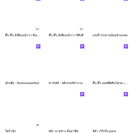
ดึ๊บ ดึ๊บ มีเสียงแน้ววว สิบเก้า
ดึ๊บ ดึ๊บ มีเสียงแน้ววว ยี่สิบสี่
แรบบี้ กระต่ายน้อยอ้วนกลม
เด็กเฮีย - RedremasteRed
พาร์เฟ่ต์ : สติกเกอร์ทำงาน
ดึ๊บ ดึ๊บ ออฟฟิศซินโดรม เจ็ด
โพก้าซัง
MD: นายช่าง มืออาชีพ
ลิต้า เวิร์กกิ้งวูแมน