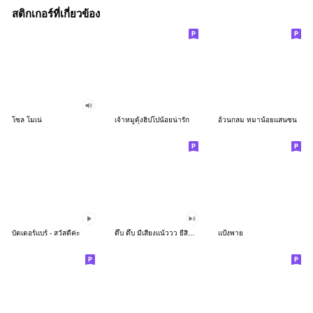
สติกเกอร์ที่เกี่ยวข้อง
โซล โมเน่
เจ้าหมูดุ้งฮิปโปน้อยน่ารัก
อ้วนกลม หมาน้อยแสนซน
บัตเตอร์แบร์ - สวัสดีค่ะ
ดึ๊บ ดึ๊บ มีเสียงแน้ววว ยี่สิบห้า
แป้งพาย