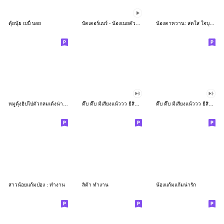
ตุ้ยนุ้ย เบบี้ บอย
บัตเตอร์แบร์ - น้องเนยตัวตึง พุงเต่ง
น้องตาหวาน: สดใส ใจบุญ (สีพาสเทล)
หมูดุ้งฮิปโปตัวกลมเด้งน่ารัก
ดึ๊บ ดึ๊บ มีเสียงแน้ววว ยี่สิบเจ็ด
ดึ๊บ ดึ๊บ มีเสียงแน้ววว ยี่สิบหก
สาวน้อยแก้มป่อง : ทำงาน
ลิต้า ทำงาน
น้องแก้มแก้มน่ารัก