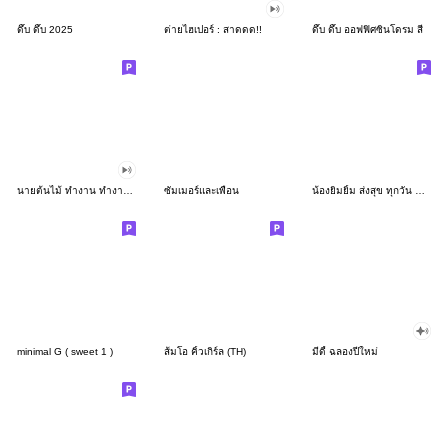
ดึ๊บ ดึ๊บ 2025
ต่ายไฮเปอร์ : สาดดด!!
ดึ๊บ ดึ๊บ ออฟฟิศซินโดรม สี่
นายต้นไม้ ทำงาน ทำงาน ทำงาน!!!
ซัมเมอร์และเพื่อน
น้องยิมยิ้ม ส่งสุข ทุกวัน CutePastel THA
minimal G ( sweet 1 )
ส้มโอ คิ้วเกิร์ล (TH)
มีดี้ ฉลองปีใหม่