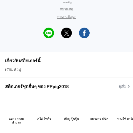
LovePig
หมายเหตุ
รายงานปัญหา
เกี่ยวกับสติกเกอร์นี้
เจ๊ส้มหัวฟู
สติกเกอร์ชุดอื่นๆ ของ PPpig2018
ดูเพิ่ม
แมวตากลม
เยโล่ โซคิ้ว
เบิ้บบู ปู๊นปู๊น
แมวสาว มินิ2
ของใช้ การ์
ทำงาน