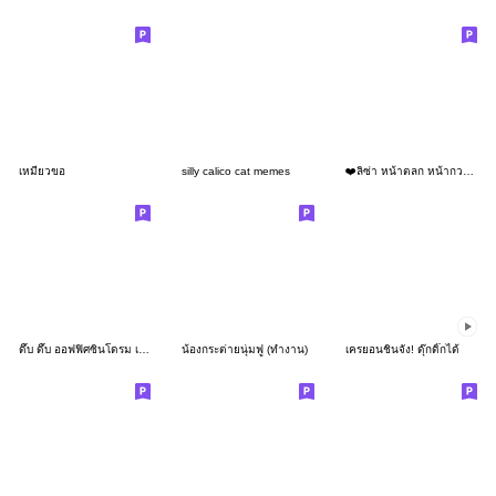
เหมียวขอ
silly calico cat memes
❤️ลิซ่า หน้าตลก หน้ากวน!❤️
ดึ๊บ ดึ๊บ ออฟฟิศซินโดรม เก้า
น้องกระต่ายนุ่มฟู (ทำงาน)
เครยอนชินจัง! ดุ๊กดิ๊กได้