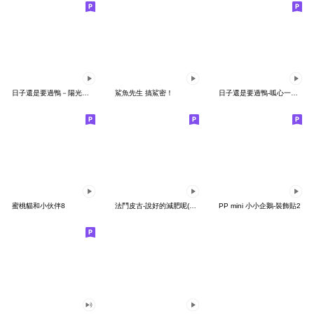
日子還是要過鴨－陽光開朗每一天鴨
鯊魚先生 搞鯊密！
日子還是要過鴨-呱心一下鴨
蜜桃貓和小伙伴8
法鬥皮古-說好的減肥呢(第15彈)
PP mini 小小企鵝-裝飾貼2