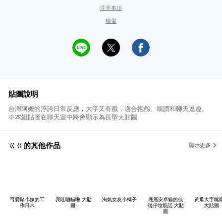
注意事項
檢舉
貼圖說明
台灣阿嬤的浮誇日常反應，大字又有戲，適合抱怨、稱讚和聊天逗趣。
※本組貼圖在聊天室中將會顯示為長型大貼圖
ㄍㄍ的其他作品
顯示更多
可愛豬小妹的工
我吐嘈貓啦 大貼
淘氣女友小橘子
底層安卓貓的低
黃瓜大字嘴
作日常
圖!
端仔垃圾話 大貼
大貼圖
圖