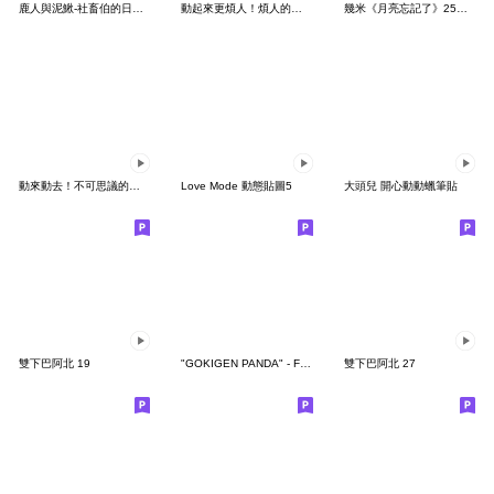
鹿人與泥鰍-社畜伯的日常有聲貼圖
動起來更煩人！煩人的貓咪3
幾米《月亮忘記了》25周年 x 晴天P莉
動來動去！不可思議的寶可夢貼圖
Love Mode 動態貼圖5
大頭兒 開心動動蠟筆貼
雙下巴阿北 19
"GOKIGEN PANDA" - Feeling / global
雙下巴阿北 27