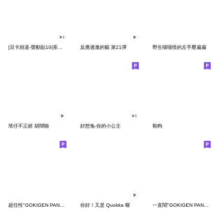
[豆卡頻道-聲動貼10(茶寶丸日常篇)
反應過激的貓 第21彈
野生喵喵怪的左手壓扁扁
塔仔不正經 胡鬧啪
好想兔-你的小公主
勒狗
超任性"GOKIGEN PANDA" 台灣版
你好！又是 Quokka 喔
一直鬧"GOKIGEN PANDA" 台灣版