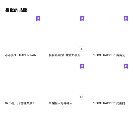
相似的貼圖
小小孩"GOKIGEN PANDA" 台灣版
貓貓蟲-咖波 可愛大暴走
"LOVE RABBIT" 滿滿是愛 台灣版
87小兔：諧音梗萬歲 !
白爛貓☆好棒棒☆
"LOVE RABBIT" 沈重的愛 台灣版