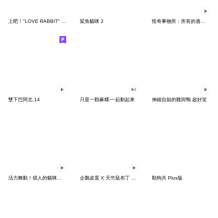
上吧！"LOVE RABBIT" 台灣版
鯊魚貓咪 2
怪奇事物所：所長的過度繁殖
雙下巴阿北 14
只是一顆麻糬-一起動起來
伸縮自如的雞與鴨 超好笑
活力舞動！煩人的貓咪★迷你版 2
企鵝皮蛋 X 天竺鼠布丁 有點厭世
勒狗共 Plus版