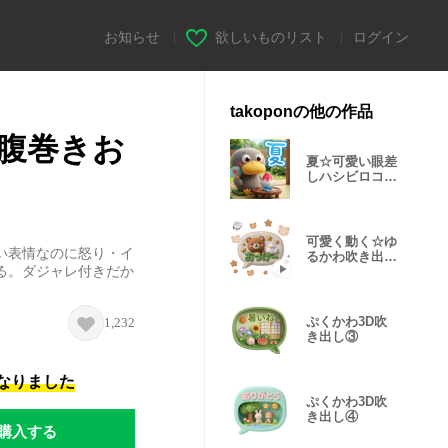
お知らせ
|
欲しいものリスト
|
ログイン
takoponの他の作品
腹巻きお
夏☆可愛い眼差
しハシビロコウ
②
可愛く動く☆ゆ
い表情なのに怒り・イ
るかわ吹き出し
る。ダジャレ付きだか
①
ぷくかわ3D吹
1,232
き出し③
になりました
ぷくかわ3D吹
き出し④
購入する