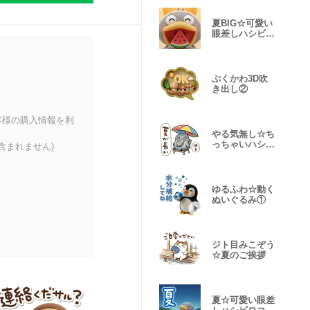
夏BIG☆可愛い
眼差しハシビロ
コウ②
ぷくかわ3D吹
き出し②
客様の購入情報を利
やる気無し☆ち
っちゃいハシビ
含まれません)
ロコウ②
ゆるふわ☆動く
ぬいぐるみ①
ジト目みこぞう
☆夏のご挨拶
夏☆可愛い眼差