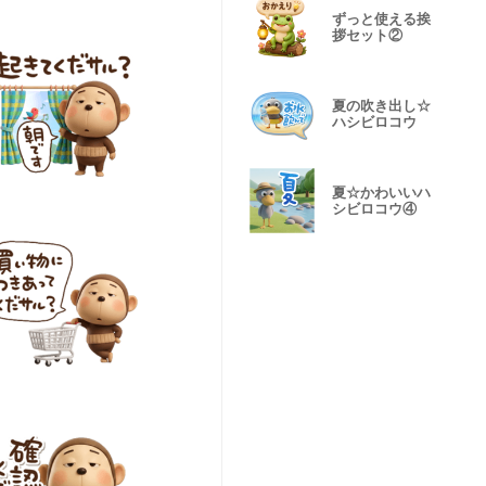
ずっと使える挨
拶セット②
夏の吹き出し☆
ハシビロコウ
夏☆かわいいハ
シビロコウ④