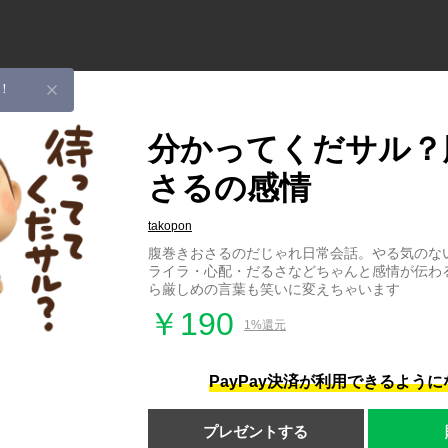
！
分かってくだサル？
さるの感情
takopon
腹巻きおさるのだじゃれ日常会話。やる気のな
ライラ・心配・だるさなどちゃんと感情が伝わ
ら厳しめの言葉も笑いに変えちゃいます
￥190
1%還元
PayPay決済が利用できるよう
プレゼントする