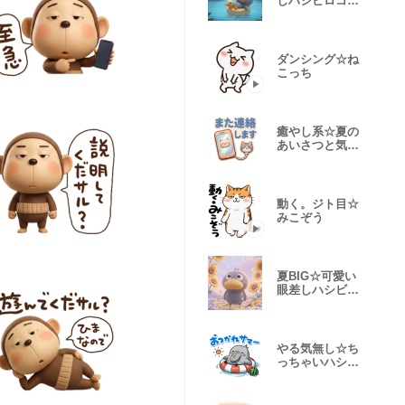
しハシビロコウ
①
ダンシング☆ね
こっち
癒やし系☆夏の
あいさつと気遣
い
動く。ジト目☆
みこぞう
夏BIG☆可愛い
眼差しハシビロ
コウ①
やる気無し☆ち
っちゃいハシビ
ロコウ③