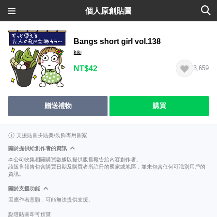
個人原創貼圖
Bangs short girl vol.138
kiki
NT$42
3,659
贈送禮物
購買
支援貼圖拼貼樂/裝飾專用圖案
關於提供給創作者的資訊
本公司收集相關購買數據以提供販售報告給內容創作者。
該販售報告包含購買日期及購買者所註冊的國家或地區，並未包含任何可識別用戶的
資訊。
關於支援功能
因應作者意願，可能無法提供支援。
點選貼圖即可預覽