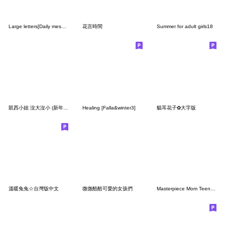
Large letters[Daily message]
花言時間
Summer for adult girls18
凱西小姐 沒大沒小 (新年開運X幽默日常)
Healing [Falla&winter3]
貓耳花子✿大字版
溫暖兔兔☆台灣版中文
微微酷酷可愛的女孩們
Masterpiece Mom Teen Phase (TC Ver.)