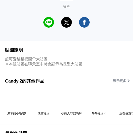
檢舉
貼圖說明
超可愛貓貓梗圖♡大貼圖
※本組貼圖在聊天室中將會顯示為長型大貼圖
Candy 2的其他作品
顯示更多
潦草的小蜥蜴!
便當迷因!
小白人♡找馬麻
牛牛迷因♡
所在位置