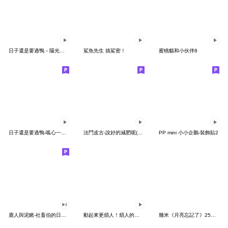
日子還是要過鴨－陽光開朗每一天鴨
鯊魚先生 搞鯊密！
蜜桃貓和小伙伴8
日子還是要過鴨-呱心一下鴨
法鬥皮古-說好的減肥呢(第15彈)
PP mini 小小企鵝-裝飾貼2
鹿人與泥鰍-社畜伯的日常有聲貼圖
動起來更煩人！煩人的貓咪3
幾米《月亮忘記了》25周年 x 晴天P莉