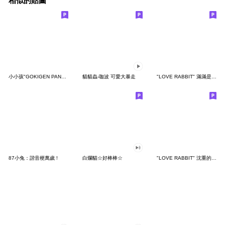
相似的貼圖
小小孩"GOKIGEN PANDA" 台灣版
貓貓蟲-咖波 可愛大暴走
"LOVE RABBIT" 滿滿是愛 台灣版
87小兔：諧音梗萬歲 !
白爛貓☆好棒棒☆
"LOVE RABBIT" 沈重的愛 台灣版