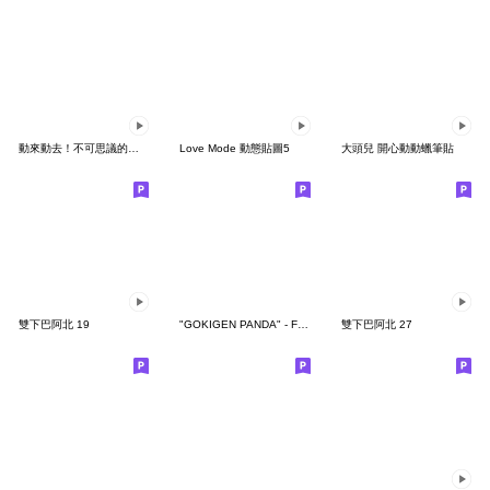
動來動去！不可思議的寶可夢貼圖
Love Mode 動態貼圖5
大頭兒 開心動動蠟筆貼
雙下巴阿北 19
"GOKIGEN PANDA" - Feeling / global
雙下巴阿北 27