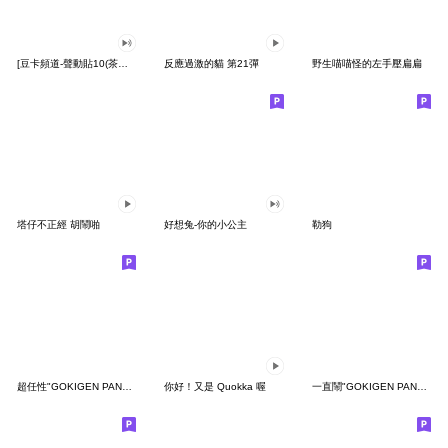
[豆卡頻道-聲動貼10(茶寶丸日常篇)
反應過激的貓 第21彈
野生喵喵怪的左手壓扁扁
塔仔不正經 胡鬧啪
好想兔-你的小公主
勒狗
超任性"GOKIGEN PANDA" 台灣版
你好！又是 Quokka 喔
一直鬧"GOKIGEN PANDA" 台灣版