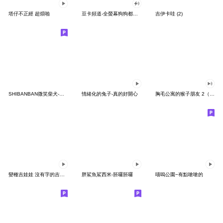
塔仔不正經 超煩啪
豆卡頻道-全螢幕狗狗都沒你上班累
吉伊卡哇 (2)
SHIBANBAN微笑柴犬-廢柴寶寶日常
情緒化的兔子-真的好開心
胸毛公寓的猴子朋友 2（有聲動態）
變種吉娃娃 沒有字的吉娃娃
胖鯊魚鯊西米-胚囉胚囉
喵嗚公園−有點嗆嗆的