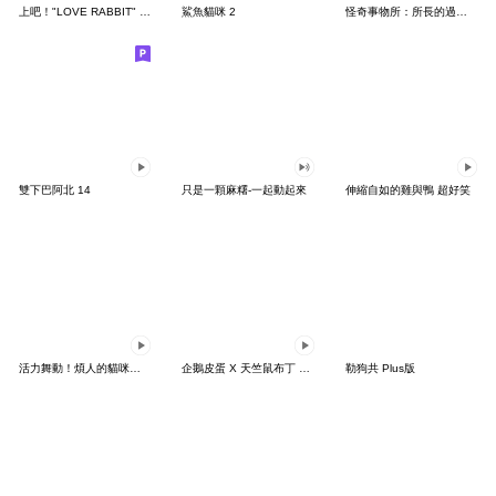
上吧！"LOVE RABBIT" 台灣版
鯊魚貓咪 2
怪奇事物所：所長的過度繁殖
雙下巴阿北 14
只是一顆麻糬-一起動起來
伸縮自如的雞與鴨 超好笑
活力舞動！煩人的貓咪★迷你版 2
企鵝皮蛋 X 天竺鼠布丁 有點厭世
勒狗共 Plus版