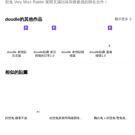
想兔 Very Miss Rabbit 展開充滿玩味與療癒感的聯名合作！
doudle的其他作品
顯示更多
doudle 表情貼
doudle貼圖 柴豆
doudle 表情貼喵
doudle貼圖 靈魂
豆豆版
與喵的日常1.0
喵版
喵喵1.0
相似的貼圖
好想兔-纏著不放
好想兔跟黃阿瑪碰面啦！超台復古對話～
醜白兔 x 好想兔-雙兔兔同台！