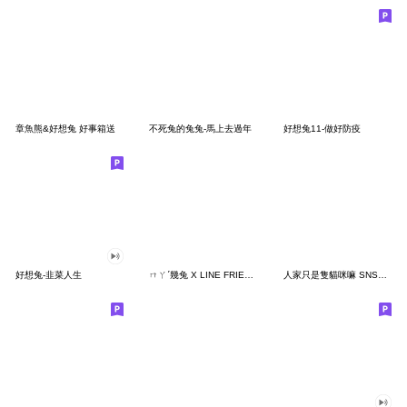
章魚熊&好想兔 好事箱送
不死兔的兔兔-馬上去過年
好想兔11-做好防疫
好想兔-韭菜人生
ㄇㄚˊ幾兔 X LINE FRIENDS 超萌聯名！
人家只是隻貓咪嘛 SNS精選集