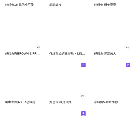
好想兔16-你的小可愛
點點貓 6
好想兔-想兔寶寶
好想兔與BROWN & FRIENDS賴在一起
伸縮自如的雞與鴨 × LINE FRIENDS 練肖話
好想兔-害羞的人
剛出生沒多久只想躲起來。續篇
好想兔-我是你媽
小賤狗5-我最懂你