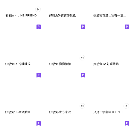
啾啾妹 × LINE FRIENDS 好朋友
好想兔5-寶寶好想兔
熱愛種花篇＿我有一隻招財貓 第三彈
好想兔15-冷吱吱捏
好想兔-慵慵懶懶
好想兔12-好運降臨
好想兔13-致敬貼圖
好想兔-童心未泯
只是一顆麻糬 × LINE FRIENDS