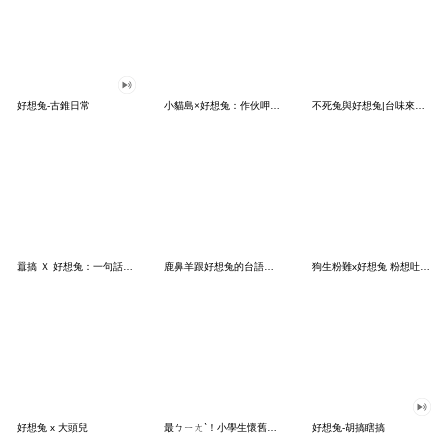
好想兔-古錐日常
小貓島×好想兔：作伙呷飽、作伙摸魚！
不死兔與好想兔|台味來作伙
囂搞 Ｘ 好想兔：一句話挺你啦！
鹿鼻羊跟好想兔的台語小教室
狗生粉難x好想兔 粉想吐的內心小劇場
好想兔 x 大頭兒
最ㄅㄧㄤˋ！小學生懷舊流行語 - Furry Zoo
好想兔-胡搞瞎搞