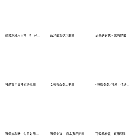
搞笑派好用日常 _B _(41-80)
藍洋裝女孩大貼圖
甜美的女孩－充滿好運
可愛實用日常短語貼圖
女孩與白兔大貼圖
<熊咖兔兔>可愛小情緒♡♡♡～
可愛熊和豬—每日好用貼圖
可愛女孩 -- 日常實用貼圖
可愛花精靈—實用問候