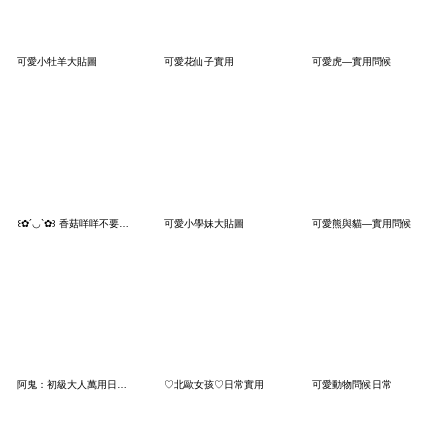
可愛小牡羊大貼圖
可愛花仙子實用
可愛虎—實用問候
꒰✿´◡`✿꒱ 香菇咩咩不要問你會怕
可愛小學妹大貼圖
可愛熊與貓—實用問候
阿鬼：初級大人萬用日常篇
♡北歐女孩♡日常實用
可愛動物問候日常