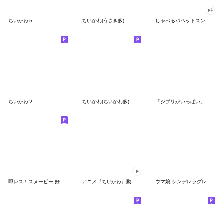
ちいかわ５
ちいかわ(うさぎ多)
しゃべるパペットスンスン（GOOD）
ちいかわ２
ちいかわ(ちいかわ多)
「ジブリがいっぱい」スタンプ
即レス！スヌーピー 好印象な長文スタンプ
アニメ『ちいかわ』動くLINEスタンプ vol.1
ウマ娘 シンデレラグレイ かんたんオグリ