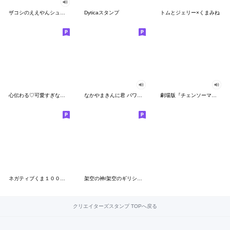
ザコシのええやんシューシュースタンプ
Dyticaスタンプ
トムとジェリー×くまみね
心伝わる♡可愛すぎない大人の長文スタンプ
なかやまきんに君 パワー!!スタンプ
劇場版『チェンソーマン レゼ篇』
ネガティブくま１００％ 憂鬱な一日
架空の神/架空のギリシャ神話
クリエイターズスタンプ TOPへ戻る