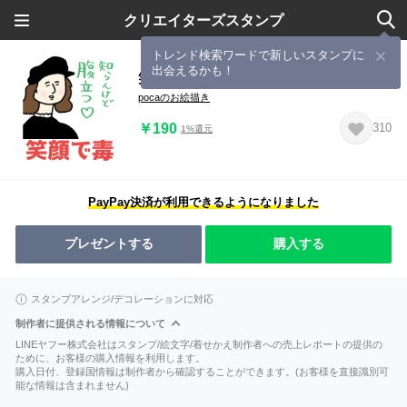
クリエイターズスタンプ
トレンド検索ワードで新しいスタンプに
出会えるかも！
笑顔で性格悪めな毒舌名画
pocaのお絵描き
￥190
310
1%還元
PayPay決済が利用できるようになりました
プレゼントする
購入する
スタンプアレンジ/デコレーションに対応
制作者に提供される情報について
LINEヤフー株式会社はスタンプ/絵文字/着せかえ制作者への売上レポートの提供の
ために、お客様の購入情報を利用します。
購入日付、登録国情報は制作者から確認することができます。(お客様を直接識別可
能な情報は含まれません)