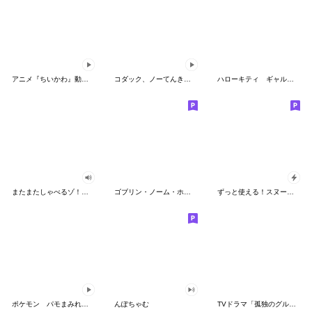
アニメ『ちいかわ』動くLINEスタンプ vol.2
コダック、ノーてんきに悩み中！
ハローキティ ギャルバイブス♡
またまたしゃべるゾ！クレヨンしんちゃん
ゴブリン・ノーム・ホーン
ずっと使える！スヌーピーのグリーティング
ポケモン パモまみれスタンプ
んぽちゃむ
TVドラマ「孤独のグルメ」