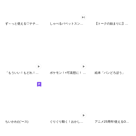
ず～っと使える♡ナチュラルガール
しゃべるパペットスンスン（HAPPY）
【トークの始まりに】ゆるカワ♪スヌーピー
「もういい！もどれ！ピカチュウ！」
ポケモン！×可哀想に！ ムチっとスタンプ
絵本「パンどろぼう」
ちいかわ(ピース)
ぐりぐり動く！おかしなポケモンスタンプ
アニメ25周年!使えるONE PIECEスタンプ