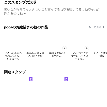
このスタンプの説明
笑いながらサラッときついこと言ってるね♡毒吐いてるよね♡それが
刺さるのよね〜
pocaのお絵描きの他の作品
もっと見る
ゆるっと名画の
名画de台湾★ 夏
感情ダダ漏れ！
ハシビロコウの
スイカな彼女
気づかい&ちょ
の日常ことば
全力な人。
文字なしアニメ
湾編
いシュール
ーション
関連スタンプ