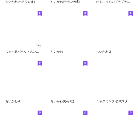
ちいかわ(ハチワレ多)
ちいかわ(モモンガ多)
たまごっちのプチプチおみせっち
しゃべるパペットスンスン
ちいかわ
ちいかわ３
ちいかわ４
ちいかわ(冬かな)
ミャクミャク 公式スタンプ第２弾