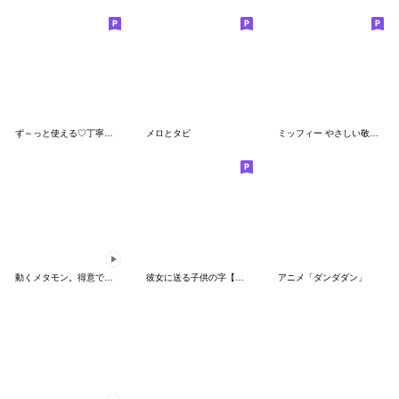
ず～っと使える♡丁寧な敬語お辞儀スタンプ
メロとタビ
ミッフィー やさしい敬語スタンプ
動くメタモン。得意でも苦手でもへんしん！
彼女に送る子供の字【カップル・彼氏】
アニメ「ダンダダン」