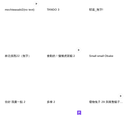
mochiwasabi2(no text)
TANGO 3
耶逼_無字!
林北係熊22（無字）
會動的！慵懶虎斑貓２
Small small Obake
你好 我畫一點 2
多棟 2
廢物兔子 29 與兩隻貓子一起