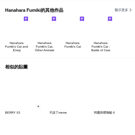
Hanahara Fumiki的其他作品
顯示更多
Hanahara
Hanahara
Hanahara
Hanahara
Fumiki's Cat and
Fumiki's Cat,
Fumiki's Cat
Fumiki's Cat :
Emoji
Other Animals
Battle of Cats
相似的貼圖
BERRY 03
不說了meme
阿醬與噗嚕貓 6