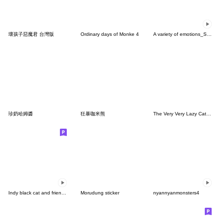
壞孩子惡魔君 台灣版
Ordinary days of Monke 4
A variety of emotions_State of mind
珍奶哈姆醬
狂暴咖米熊
The Very Very Lazy Cat - 哭哭貓 (無字版)
Indy black cat and friends IV
Morudung sticker
nyannyanmonsters4