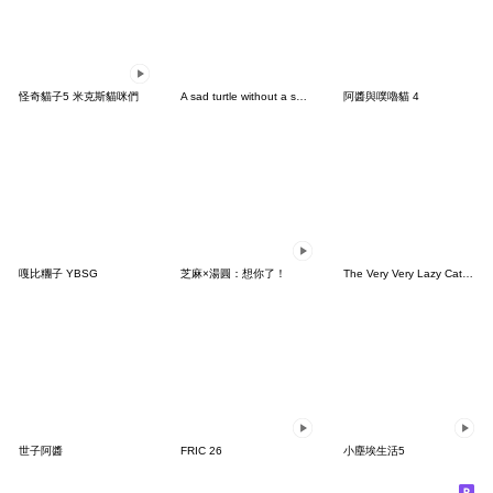
怪奇貓子5 米克斯貓咪們
A sad turtle without a shell 3
阿醬與噗嚕貓 4
嘎比糰子 YBSG
芝麻×湯圓：想你了！
The Very Very Lazy Cat 20 (EN)
世子阿醬
FRIC 26
小塵埃生活5