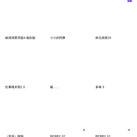
椒滴滴實用篇4-復刻版
小小的阿豚
林北係熊20
狂暴嘎米熊2.0
貓，，
多棟 3
（囂張）咪狗
BERRY 02
BERRY 01