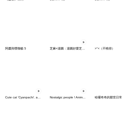
阿醬與噗嚕貓 5
芝麻×湯圓：湯圓好愛芝麻篇
>"<（不曉得）
Cute cat 'Cyanpachi'. animation2
Nostalgic people ! Animated
哈囉奇奇的厭世日常