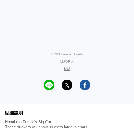
© 2026 Hanahara Fumiki
注意事項
檢舉
貼圖說明
Hanahara Fumiki's Big Cat
These stickers will show up extra large in chats.