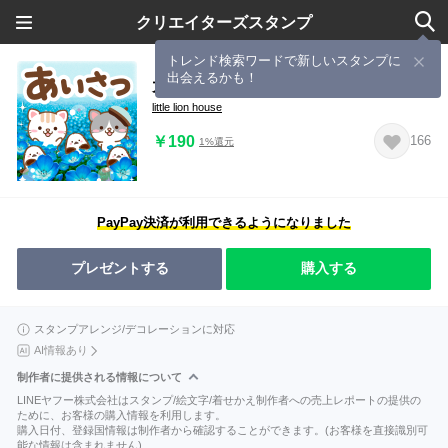
クリエイターズスタンプ
トレンド検索ワードで新しいスタンプに
出会えるかも！
大人のためアニマルズ空と緑の挨拶５
little lion house
￥190
166
1%還元
PayPay決済が利用できるようになりました
プレゼントする
購入する
スタンプアレンジ/デコレーションに対応
AI情報あり
制作者に提供される情報について
LINEヤフー株式会社はスタンプ/絵文字/着せかえ制作者への売上レポートの提供の
ために、お客様の購入情報を利用します。
購入日付、登録国情報は制作者から確認することができます。(お客様を直接識別可
能な情報は含まれません)