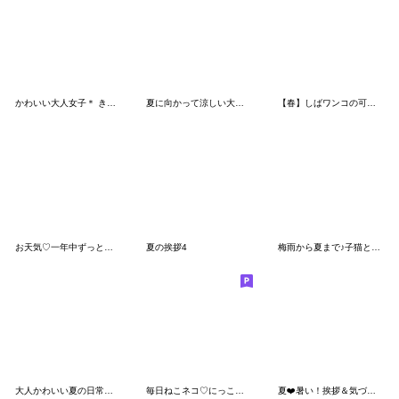
かわいい大人女子＊ きゅ〜とあいさつ
夏に向かって涼しい大人スタンプ
【春】しばワンコの可愛い長文敬語スタンプ
お天気♡一年中ずっと使える！春夏秋冬OK♡
夏の挨拶4
梅雨から夏まで♪子猫といっしょ
大人かわいい夏の日常スタンプ
毎日ねこネコ♡にっこり猫で明るいトーク♡
夏❤️暑い！挨拶＆気づかい 敬語＆タメ語２