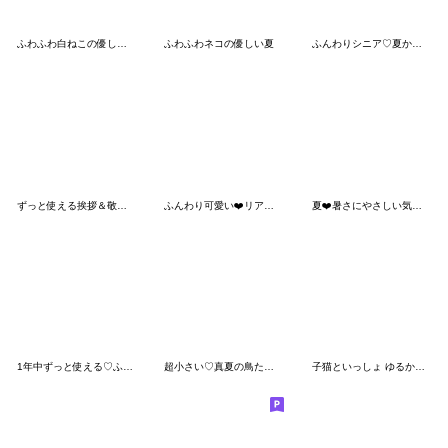
ふわふわ白ねこの優しい毎日
ふわふわネコの優しい夏
ふんわりシニア♡夏から秋の気づかい言葉
ずっと使える挨拶＆敬語♡ゆるかわ
ふんわり可愛い❤️リアクションシマエナガ
夏❤️暑さにやさしい気づかい デカ文字Ver
1年中ずっと使える♡ふんわりシニア
超小さい♡真夏の鳥たちスタンプ
子猫といっしょ ゆるかわ毎日スタンプ♪