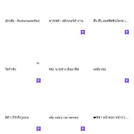
เด็กเฮีย - RedremasteRed
พาร์เฟ่ต์ : สติกเกอร์ทำงาน
ดึ๊บ ดึ๊บ ออฟฟิศซินโดรม เจ็ด
โพก้าซัง
MD: นายช่าง มืออาชีพ
เหมียวขอ
ลิต้า เวิร์กกิ้งวูแมน
silly calico cat memes
❤️ลิซ่า หน้าตลก หน้ากวน!❤️