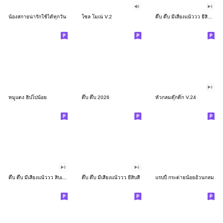
น้องสกายน่ารักใช้ได้ทุกวัน
โซล โมเน่ V.2
ดึ๊บ ดึ๊บ มีเสียงแน้ววว ยี่สิบสอง
หมูแดง ฮิปโปน้อย
ดึ๊บ ดึ๊บ 2026
หัวกลมดุ๊กดิ๊ก V.24
ดึ๊บ ดึ๊บ มีเสียงแน้ววว สิบเก้า
ดึ๊บ ดึ๊บ มีเสียงแน้ววว ยี่สิบสี่
แรบบี้ กระต่ายน้อยอ้วนกลม