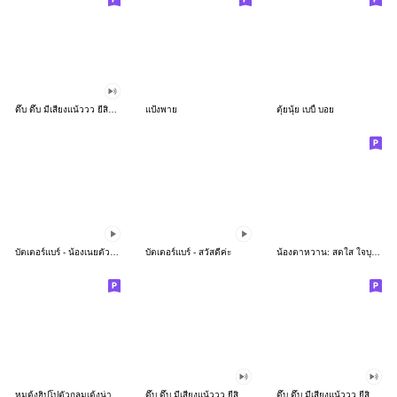
ดึ๊บ ดึ๊บ มีเสียงแน้ววว ยี่สิบห้า
แป้งพาย
ตุ้ยนุ้ย เบบี้ บอย
บัตเตอร์แบร์ - น้องเนยตัวตึง พุงเต่ง
บัตเตอร์แบร์ - สวัสดีค่ะ
น้องตาหวาน: สดใส ใจบุญ (สีพาสเทล)
หมูดุ้งฮิปโปตัวกลมเด้งน่ารัก
ดึ๊บ ดึ๊บ มีเสียงแน้ววว ยี่สิบเจ็ด
ดึ๊บ ดึ๊บ มีเสียงแน้ววว ยี่สิบหก