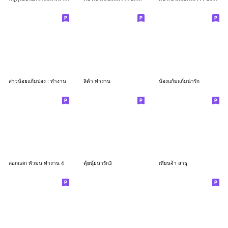
สาวน้อยแก้มป่อง : ทำงาน
ลิต้า ทำงาน
น้องแก้มแก้มน่ารัก
ล่อกแล่ก หัวมน ทำงาน 4
ตุ้ยนุ้ยน่ารัก3
เทียนจ้า สาธุ