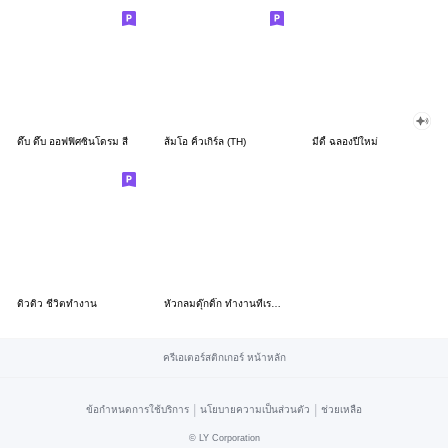
ดึ๊บ ดึ๊บ ออฟฟิศซินโดรม สี่
ส้มโอ คิ้วเกิร์ล (TH)
มีดี้ ฉลองปีใหม่
ดิวดิว ชีวิตทำงาน
หัวกลมดุ๊กดิ๊ก ทำงานที่เรารัก03
ครีเอเตอร์สติกเกอร์ หน้าหลัก
|
|
ข้อกำหนดการใช้บริการ
นโยบายความเป็นส่วนตัว
ช่วยเหลือ
©
LY Corporation