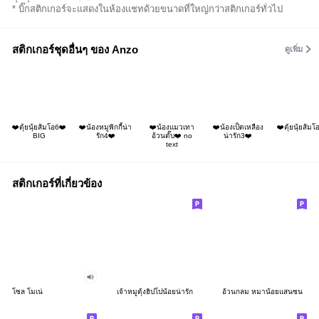
* บิ๊กสติกเกอร์จะแสดงในห้องแชทด้วยขนาดที่ใหญ่กว่าสติกเกอร์ทั่วไป
สติกเกอร์ชุดอื่นๆ ของ Anzo
ดูเพิ่ม
❤️ตุ้ยนุ้ยส้มโอ6❤️
❤️น้องหมูพิกกี้น่า
❤️น้องแมวเทา
❤️น้องเป็ดเหลือง
❤️ตุ้ยนุ้ยส้ม
BIG
รัก4❤️
อ้วนตั๊บ❤️ no
น่ารัก3❤️
text
สติกเกอร์ที่เกี่ยวข้อง
โซล โมเน่
เจ้าหมูดุ้งฮิปโปน้อยน่ารัก
อ้วนกลม หมาน้อยแสนซน