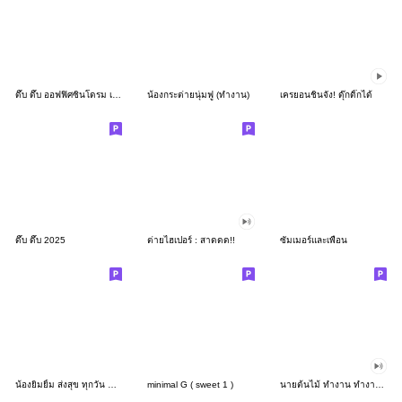
ดึ๊บ ดึ๊บ ออฟฟิศซินโดรม เก้า
น้องกระต่ายนุ่มฟู (ทำงาน)
เครยอนชินจัง! ดุ๊กดิ๊กได้
ดึ๊บ ดึ๊บ 2025
ต่ายไฮเปอร์ : สาดดด!!
ซัมเมอร์และเพื่อน
น้องยิมยิ้ม ส่งสุข ทุกวัน CutePastel THA
minimal G ( sweet 1 )
นายต้นไม้ ทำงาน ทำงาน ทำงาน!!!