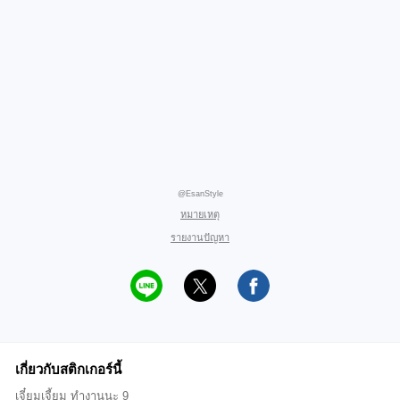
@EsanStyle
หมายเหตุ
รายงานปัญหา
เกี่ยวกับสติกเกอร์นี้
เจี๋ยมเจี้ยม ทำงานนะ 9