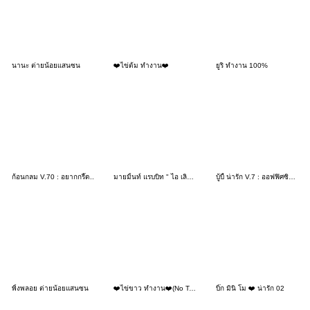
นานะ ต่ายน้อยเเสนซน
❤️ไข่ต้ม ทำงาน❤️
ยูริ ทำงาน 100%
ก้อนกลม V.70 : อยากกรี๊ด..
มายมิ้นท์ แรบบิท " ไอ เลิฟ มาย จ็อบ "
บู้บี้ น่ารัก V.7 : ออฟฟิศซินโดรม
พิ้งพลอย ต่ายน้อยแสนซน
❤️ไข่ขาว ทำงาน❤️(No Text)
บิ๊ก มินิ โม ❤️ น่ารัก 02