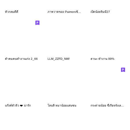
หัวกลมตี๋ตี๋
ภาพวาดของ Paimonเซ็ตที่ 48
เป็ดน้อยจิมมี่27
คำคมคนทำงานเก่ง 2_66
LLM_ZZFD_NW!
ฮานะ ทำงาน 99%
แก๊งค์ตัวจิ๋ว ❤️ น่ารัก
โลนลี่ หมาน้อยแสนซน
กระต่ายน้อย ขี้เกียจจังเลย 2_98