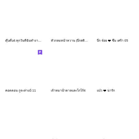
ตุ๊บตั๊บ4:ทุกวันที่ฉันทำงาน อ๊าาากกกกก
หัวกลมหน้าหวาน (บิ๊กสติกเกอร์)
บิ๊ก จ๋อย ❤️ ซึม เศร้า 05
คอตตอน กูจะล่าแบ้ 11
เจ้าหมาน้ำตาลและโกโก้4
แบ๋ว ❤️ น่ารัก