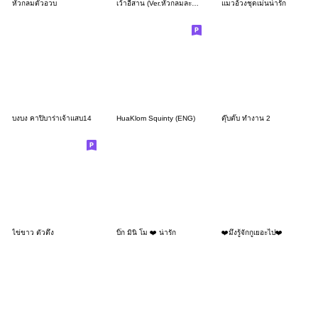
หัวกลมตัวอวบ
เว้าอีสาน (Ver.หัวกลมละอ่อน)
แมวอ้วงชุดเม่นน่ารัก
บงบง คาปิบาร่าเจ้าแสบ14
HuaKlom Squinty (ENG)
ตุ๊บตั๊บ ทำงาน 2
ไข่ขาว ตัวตึง
บิ๊ก มินิ โม ❤️ น่ารัก
❤️มึงรู้จักกูเยอะไป❤️