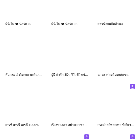
มินิ โม ❤️ น่ารัก 02
มินิ โม ❤️ น่ารัก 03
สาวน้อยแก้มอ้วน3
หัวกลม :) ต้องขนาดนั้น เลยหรอ? ^^
บู้บี้ น่ารัก 3D : รีวีวชีวิตช่วงนี้
นานะ ต่ายน้อยแสนซน
เครซี่ เครซี่ เครซี่ 1000%
เรื่องของเรา อย่าบอกเขานะครับ : ซับไทย
กระต่ายสีพาสเทล ขี้เกียจทำงาน 2_68