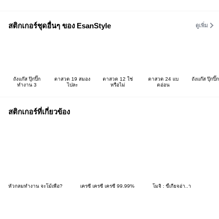
สติกเกอร์ชุดอื่นๆ ของ EsanStyle
ดูเพิ่ม
ถังแก๊ส ปุ๊กปิ๊ก
ตาสวด 19 สมอง
ตาสวด 12 ใช่
ตาสวด 24 แบ
ถังแก๊ส ปุ๊กปิ๊
ทำงาน 3
ไปละ
หรือไม่
ตอ่อน
สติกเกอร์ที่เกี่ยวข้อง
หัวกลมทำงาน จะโม้เพื่อ?
เครซี่ เครซี่ เครซี่ 99.99%
โมจิ : ขี้เกียจอ่า..า