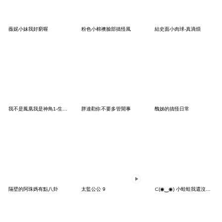
薇妮小妹我好窮喔
粉色小棉襖臉部搞怪風
結史面小肉球-真滴煩
我不是鳳凰我是神鳥1-生活日常
胖達勸你不要多管閒事
醜姊的搞怪日常
隔壁的阿珠媽有點八卦
太監公公 9
⊂(◉‿◉) 小蛙蛙我還沒上車啊