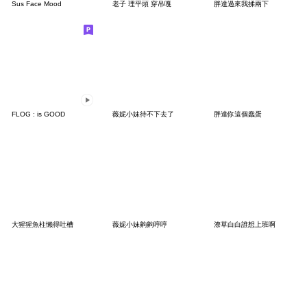
Sus Face Mood
老子 理平頭 穿吊嘎
胖達過來我揉兩下
FLOG : is GOOD
薇妮小妹待不下去了
胖達你這個蠢蛋
大猩猩魚柱懶得吐槽
薇妮小妹齁齁哼哼
潦草白白誰想上班啊