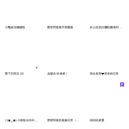
小醜妹沒錢錢啦
厭世阿龍無字拼圖篇
好人信的白爛貼圖湊到一組
雙下巴阿北 33
朵啵吉 你過來！
呆比表哥❤️呆呆的日常
⊂(◉‿◉) 小蛙蛙尖叫叫叫叫
胖胖阿黃的臭臉日常（改版篇）
咕咕咕來襲