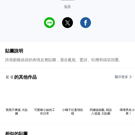
檢舉
貼圖說明
誇張顏藝叔叔的表情反應貼圖，適合尷尬、驚訝、吐槽和搞笑回覆。
ㄍㄍ的其他作品
顯示更多
熊熊不爽篇 大貼
可愛豬小妹的工
小橘子社畜情侶
阿嬤超錯亂 胡說
壞壞男友小
圖
作日常
檔
八道篇 大貼圖
果！
相似的貼圖