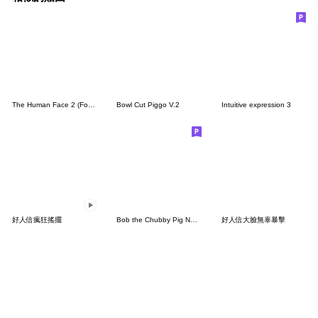
The Human Face 2 (For overseas)
Bowl Cut Piggo V.2
Intuitive expression 3
好人信瘋狂搖擺
Bob the Chubby Pig No Text
好人信大臉無辜暴擊