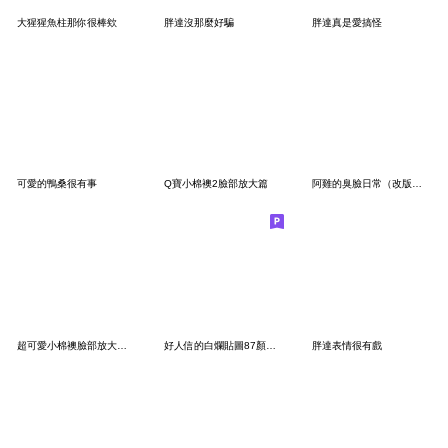
大猩猩魚柱那你很棒欸
胖達沒那麼好騙
胖達真是愛搞怪
可愛的鴨桑很有事
Q寶小棉襖2臉部放大篇
阿雞的臭臉日常（改版篇）
超可愛小棉襖臉部放大表情
好人信的白爛貼圖87顏藝篇
胖達表情很有戲