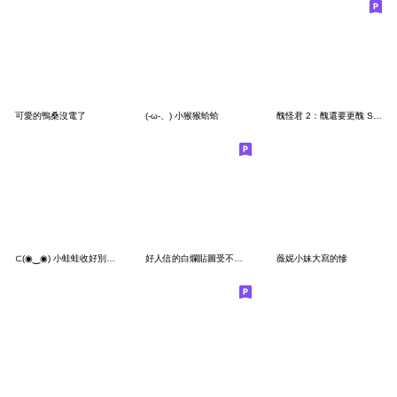
可愛的鴨桑沒電了
(-ω-、) 小猴猴蛤蛤
醜怪君 2：醜還要更醜 SUPER 醜！
⊂(◉‿◉) 小蛙蛙收好別再掉了
好人信的白爛貼圖受不鳥篇
薇妮小妹大寫的慘