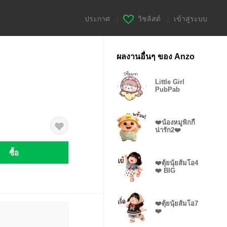
ประกาศ
|
วิชลิสต์
|
เข้าสู่ระบบ
ผลงานอื่นๆ ของ Anzo
Little Girl
PubPab
❤️น้องหมูพิกกี้
น่ารัก2❤️
ซื้อ
❤️ตุ้ยนุ้ยส้มโอ4
❤️ BIG
❤️ตุ้ยนุ้ยส้มโอ7
❤️