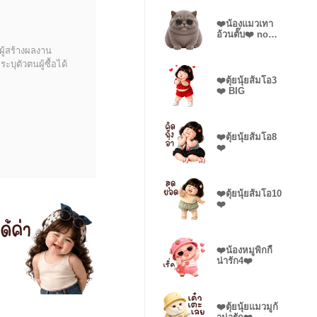
❤️น้องแมวเทา
อ้วนตั๊บ❤️ no
text
ผู้สร้างผลงาน
บุตัวตนผู้ซื้อได้
❤️ตุ้ยนุ้ยส้มโอ3
❤️ BIG
❤️ตุ้ยนุ้ยส้มโอ8
❤️
❤️ตุ้ยนุ้ยส้มโอ10
❤️
❤️น้องหมูพิกกี้
น่ารัก4❤️
❤️ตุ้ยนุ้ยแมวมูก้