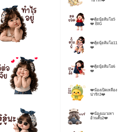
าน่ารัก❤️
❤️ตุ้ยนุ้ยส้มโอ5
❤️ BIG
❤️ตุ้ยนุ้ยส้มโอ11
❤️
❤️ตุ้ยนุ้ยส้มโอ6
❤️
❤️น้องเป็ดเหลือง
น่ารัก3❤️
❤️น้องแมวเทา
อ้วนตั๊บ2❤️