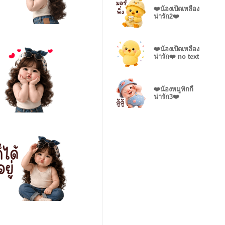
❤️น้องเป็ดเหลือง
น่ารัก2❤️
❤️น้องเป็ดเหลือง
น่ารัก❤️ no text
❤️น้องหมูพิกกี้
น่ารัก3❤️