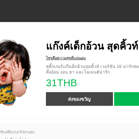
แก๊งค์เด็กอ้วน สุดคิ้วท
โซจูคือความสุขที่แน่นอน
สติ๊กเกอร์แก๊งเด็กอ้วนสุดคิ้วท์ เวอร์ชัน 16 น่ารักสด
ทั้งอ้อน งอน ฮา และโมเมนต์น่ารัก
31THB
ส่งของขวัญ
ชันสติกเกอร์/ตกแต่ง