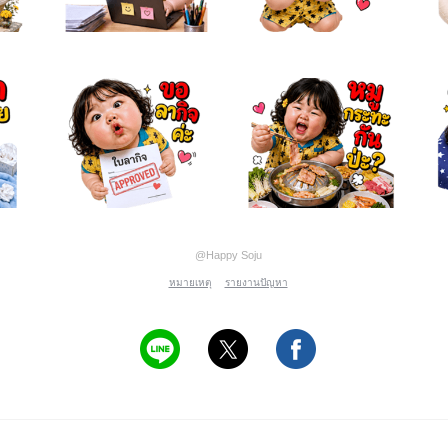
@Happy Soju
หมายเหตุ
รายงานปัญหา