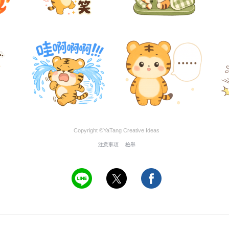
Copyright ©YaTang Creative Ideas
注意事項
檢舉