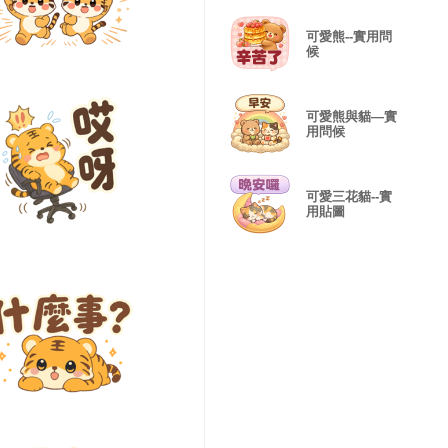
可愛熊--實用問
候
可愛熊與貓—實
用問候
可愛三花貓--實
用貼圖