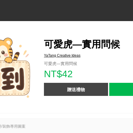
可愛虎—實用問候
YaTang Creative Ideas
可愛虎—實用問候
NT$42
贈送禮物
/裝飾專用圖案