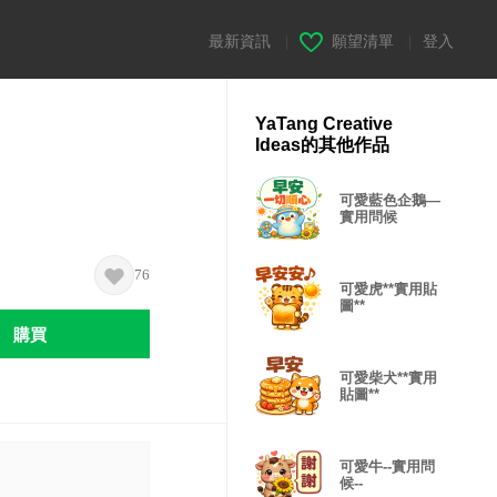
最新資訊
|
願望清單
|
登入
YaTang Creative
Ideas的其他作品
可愛藍色企鵝—
實用問候
76
可愛虎**實用貼
圖**
購買
可愛柴犬**實用
貼圖**
可愛牛--實用問
候--