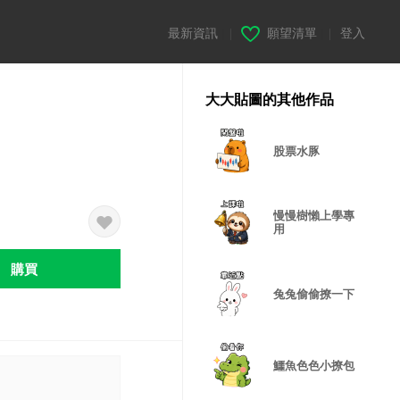
最新資訊
|
願望清單
|
登入
大大貼圖的其他作品
股票水豚
慢慢樹懶上學專
用
購買
兔兔偷偷撩一下
鱷魚色色小撩包