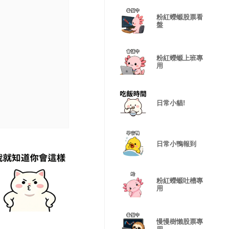
粉紅蠑螈股票看
盤
粉紅蠑螈上班專
用
日常小貓!
日常小鴨報到
粉紅蠑螈吐槽專
用
慢慢樹懶股票專