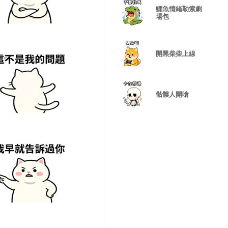
鱷魚情緒勒索劇
場包
開黑柴柴上線
骷髏人開嗆