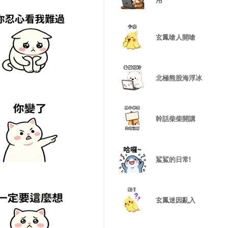
用
玄鳳嗆人開嗆
北極熊股海浮冰
幹話柴柴開講
鯊鯊的日常!
玄鳳迷因亂入