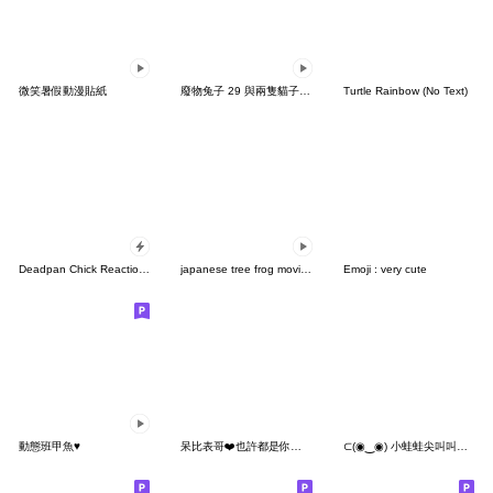
微笑暑假動漫貼紙
廢物兔子 29 與兩隻貓子一起
Turtle Rainbow (No Text)
Deadpan Chick Reactions
japanese tree frog moving Sticker 16
Emoji : very cute
動態班甲魚♥
呆比表哥❤️也許都是你的錯
⊂(◉‿◉) 小蛙蛙尖叫叫叫叫