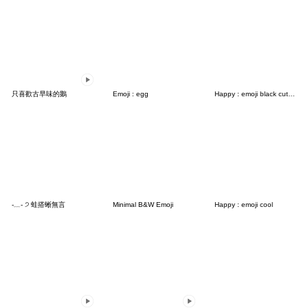
只喜歡古早味的鵝
Emoji : egg
Happy : emoji black cute><
-﹏- ੭ 蛙搭蜥無言
Minimal B&W Emoji
Happy : emoji cool