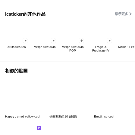
icsticker的其他作品
顯示更多
qBits 0x532a
Merph 0x5903a
Merph 0x5903a
Frogie &
Marrie : Fee
POP
Frogiwaty IV
相似的貼圖
Happy : emoji yellow cool
快樂鵝鵝們10 (歪鵝)
Emoji : so cool