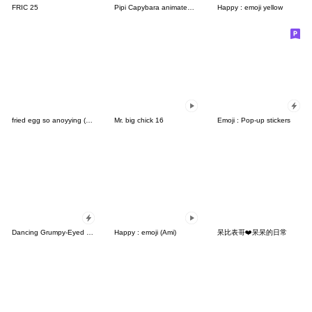
FRIC 25
Pipi Capybara animated 3
Happy : emoji yellow
fried egg so anoyying (No text)
Mr. big chick 16
Emoji : Pop-up stickers
Dancing Grumpy-Eyed Bear Pop-up (Silent)
Happy : emoji (Ami)
呆比表哥❤️呆呆的日常