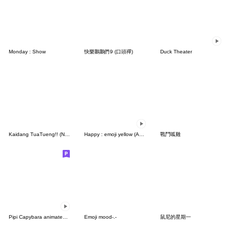
Monday : Show
快樂鵝鵝們9 (口頭禪)
Duck Theater
Kaidang TuaTueng!! (No Text)
Happy : emoji yellow (Ami)
戰鬥呱雞
Pipi Capybara animated 2
Emoji mood-.-
鼠尼的星期一