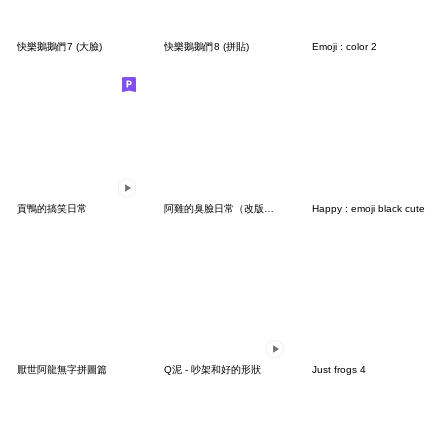
快樂鵝鵝們7 (大臉)
快樂鵝鵝們8 (拼貼)
Emoji : color 2
貢鴨的搞笑日常
阿雞的臭臉日常（改版篇）
Happy : emoji black cute
厭世阿龍無字拼圖篇
Q泥 - 吵架和好的形狀
Just frogs 4