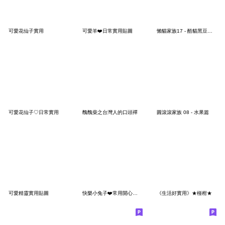
可愛花仙子實用
可愛羊❤️日常實用貼圖
懶貓家族17 - 酷貓黑豆和小雪花
可愛花仙子♡日常實用
醜醜柴之台灣人的口頭禪
圓滾滾家族 08 - 水果篇
可愛精靈實用貼圖
快樂小兔子❤️常用開心禮貌篇^❤️^
《生活好實用》★椪柑★