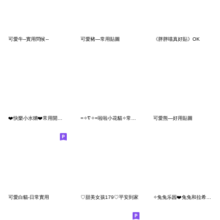
可愛牛--實用問候--
可愛豬—常用貼圖
《胖胖喵真好貼》OK
❤️快樂小水獺❤️常用開心禮貌篇❤️
=✧∇✧=啦啦小花貓✧常用好用 ❤️
可愛熊—好用貼圖
可愛白貓-日常實用
♡甜美女孩179♡平安到家
✧兔兔乐园❤️兔兔和拉希❤️日常用语❤️