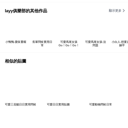
layy俱樂部的其他作品
顯示更多
小鴨鴨-要保重喔
長輩問候實用日
可愛馬尾女孩
可愛馬尾女孩-沒
小白人-想要
常
Go！Go！Go！
問題
躺平
相似的貼圖
可愛三花貓日日實用問候
可愛日日實用貼圖
可愛動物問候日常