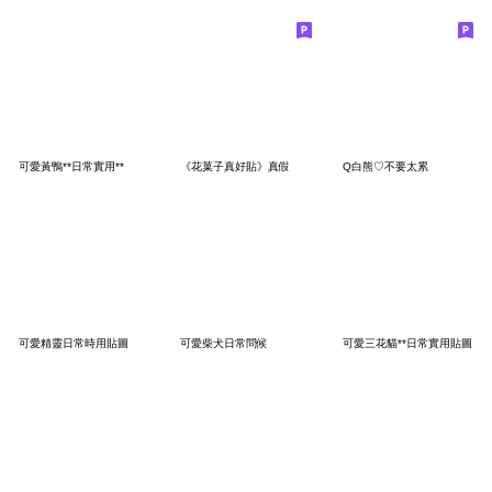
可愛黃鴨**日常實用**
《花菓子真好貼》真假
Q白熊♡不要太累
可愛精靈日常時用貼圖
可愛柴犬日常問候
可愛三花貓**日常實用貼圖