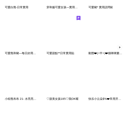
可愛白熊-日常實用
穿和服可愛女孩—實用問候
可愛豬* 實用語問候
可愛熊和豬—每日好用貼圖
可愛甜點**日常實用貼
動態❤️(✧∇✧)❤️猫咪咪樂園❤️叁叁
小棕熊布布 21- 水亮亮、水潤Ｑ彈！
♡甜美女孩185♡我OK喔
快乐小云朵$%❤️常用开心礼貌篇❤️