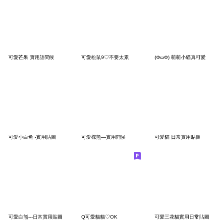
可愛芒果 實用語問候
可愛松鼠9♡不要太累
(ΦωΦ) 萌萌小貓真可愛
可愛小白兔 -實用貼圖
可愛棕熊—實用問候
可愛貓 日常實用貼圖
可愛白熊---日常實用貼圖
Q可愛貓貓♡OK
可愛三花貓實用日常貼圖