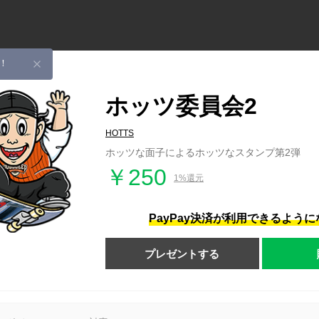
！
ホッツ委員会2
HOTTS
ホッツな面子によるホッツなスタンプ第2弾
￥250
1%還元
PayPay決済が利用できるよう
プレゼントする