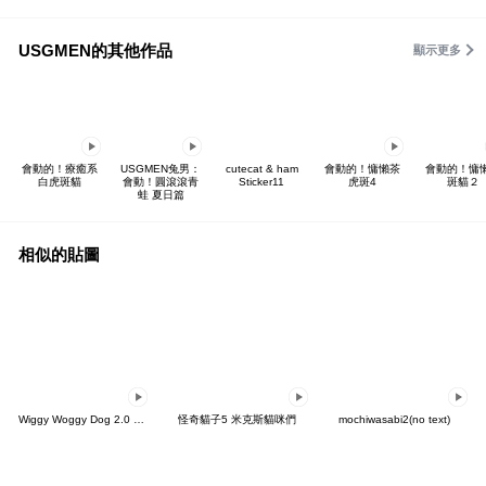
USGMEN的其他作品
顯示更多
會動的！療癒系
USGMEN兔男：
cutecat & ham
會動的！慵懶茶
會動的！慵
白虎斑貓
會動！圓滾滾青
Sticker11
虎斑4
斑貓２
蛙 夏日篇
相似的貼圖
Wiggy Woggy Dog 2.0 animated
怪奇貓子5 米克斯貓咪們
mochiwasabi2(no text)