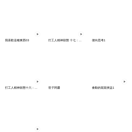
我喜歡這種東西03
打工人精神狀態 十七：又搞砸了
便向思考1
打工人精神狀態十六：動起來了！
世子阿醬
會動的屁屁俠盜1