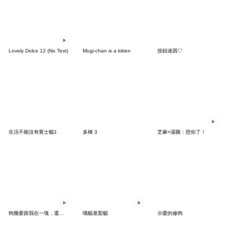
Lovely Dolce 12 (No Text)
Mugi-chan is a kitten
按鈕迷因♡
生活不能沒有賓士貓1
多棟 3
芝麻×湯圓：想你了！
狗幾要跟我在一塊，還是想要變成一塊一塊？
哦貓基梨貓
示愛的修狗