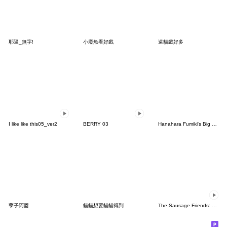
耶逼_無字!
小廢魚看好戲
這貓戲好多
I like like this05_ver2
BERRY 03
Hanahara Fumiki's Big Cat
孽子阿醬
貓貓想要貓貓得到
The Sausage Friends: Party Time