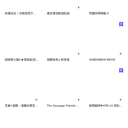
哈囉浣吉！浣熊很兇不要亂摸ver.4
微笑暑假動漫貼紙
阿醬與噗嚕貓 6
跩跩賓士貓2★我就故意(大貼圖)
鴿雞鳥鳥1-初登場
SHIBANBAN MOVE
芝麻×湯圓：湯圓好愛芝麻篇
The Sausage Friends: Daily Life
動態貓咪♥VOR.14 拼貼貼貓咪