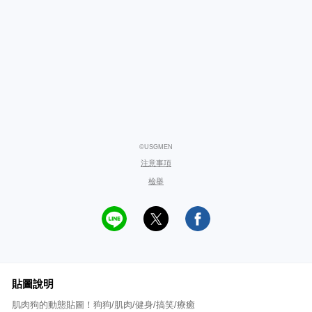
©USGMEN
注意事項
檢舉
貼圖說明
肌肉狗的動態貼圖！狗狗/肌肉/健身/搞笑/療癒