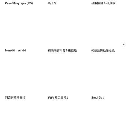
Peke&Mayuge7(TW)
馬上來!
發洛情侶 4-狐寶版
Monkiki monkiki
椒滴滴實用篇4-復刻版
柯基跳舞動漫貼紙
阿醬與噗嚕貓 5
肉肉 夏天日常1
Smol Dog