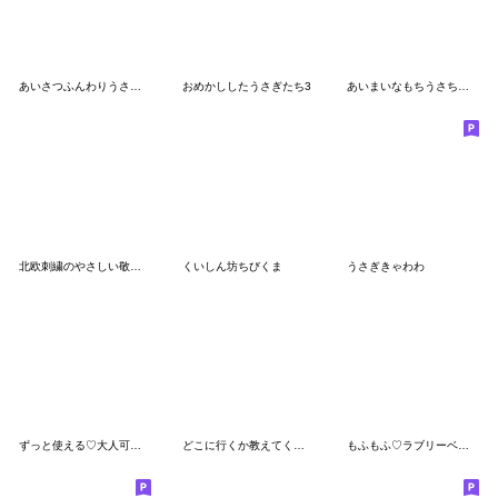
あいさつふんわりうさちゃん2
おめかししたうさぎたち3
あいまいなもちうさちゃん.
北欧刺繍のやさしい敬語スタンプ
くいしん坊ちびくま
うさぎきゃわわ
ずっと使える♡大人可愛い〜summer cafe〜
どこに行くか教えてくれるちびみみちゃん
もふもふ♡ラブリーベアのやさしい毎日