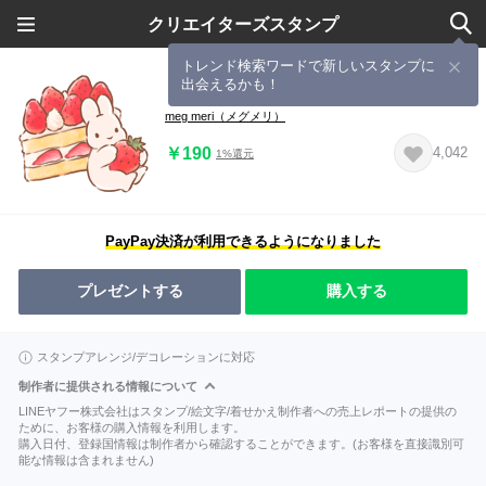
クリエイターズスタンプ
トレンド検索ワードで新しいスタンプに
出会えるかも！
もちっとうさぎとスイーツ
meg meri（メグメリ）
￥190
4,042
1%還元
PayPay決済が利用できるようになりました
プレゼントする
購入する
スタンプアレンジ/デコレーションに対応
制作者に提供される情報について
LINEヤフー株式会社はスタンプ/絵文字/着せかえ制作者への売上レポートの提供の
ために、お客様の購入情報を利用します。
購入日付、登録国情報は制作者から確認することができます。(お客様を直接識別可
能な情報は含まれません)