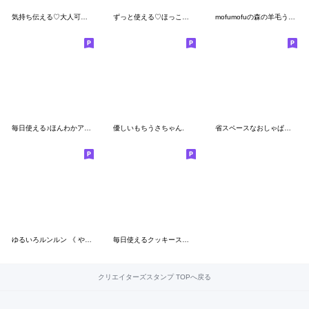
気持ち伝える♡大人可愛いガーリーキャット
ずっと使える♡ほっこり動物・丁寧ことば
mofumofuの森の羊毛うさぎたち vol.2
毎日使える♪ほんわかアニマル
優しいもちうさちゃん.
省スペースなおしゃぱやふれんず
ゆるいろルンルン 《 やさしい言葉 》
毎日使えるクッキースタンプ
クリエイターズスタンプ TOPへ戻る