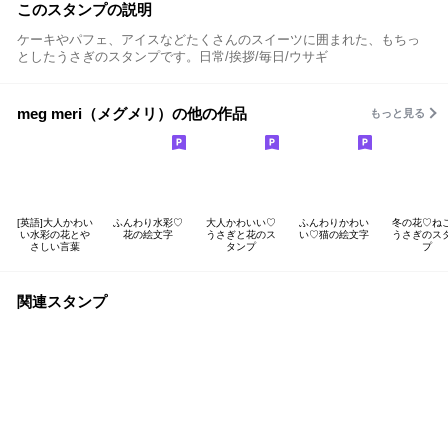
このスタンプの説明
ケーキやパフェ、アイスなどたくさんのスイーツに囲まれた、もちっ
としたうさぎのスタンプです。日常/挨拶/毎日/ウサギ
meg meri（メグメリ）の他の作品
もっと見る
[英語]大人かわい
ふんわり水彩♡
大人かわいい♡
ふんわりかわい
冬の花♡ね
い水彩の花とや
花の絵文字
うさぎと花のス
い♡猫の絵文字
うさぎのス
さしい言葉
タンプ
プ
関連スタンプ