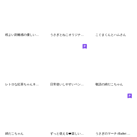
程よい距離感の優しいスタンプ2
うさぎとねこオリジナルスタンプ
こぐまくんとハムさん
レトロな紅茶ちゃん８♡甘いリボン
日常使いしやすいペンギンさん
敬語の綿だこちゃん
綿だこちゃん
ずっと使える❤️楽しいやりとりシマエナガ
うさぎのマーチ♪Ballet Lesson