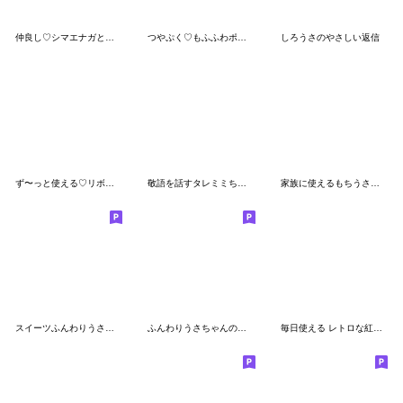
仲良し♡シマエナガとウサギちゃん
つやぷく♡もふふわポメラニアン夏
しろうさのやさしい返信
ず〜っと使える♡リボンギャルズ 20
敬語を話すタレミミちゃん
家族に使えるもちうさちゃん.
スイーツふんわりうさちゃん
ふんわりうさちゃんの花柄スタンプ
毎日使える レトロな紅茶ちゃん９