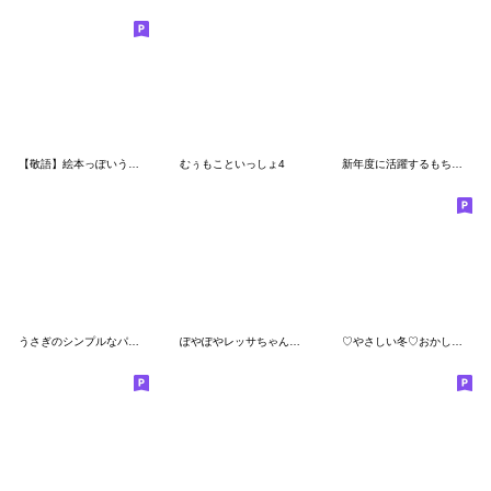
【敬語】絵本っぽいうさぎさん。
むぅもこといっしょ4
新年度に活躍するもちうさちゃん.
うさぎのシンプルなパステルハートスタンプ
ぽやぽやレッサちゃん♡即レッサ
♡やさしい冬♡おかしのしるし1