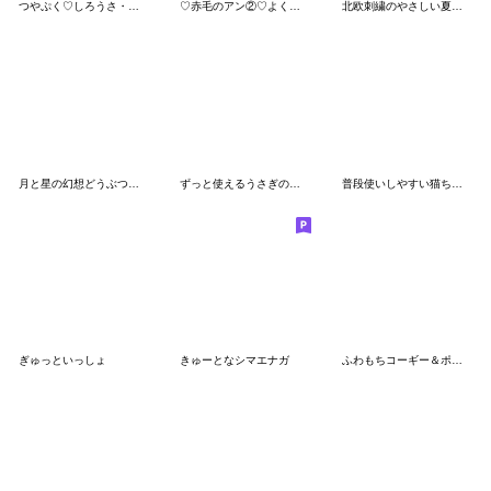
つやぷく♡しろうさ・ももうさ
♡赤毛のアン②♡よく使う言葉/長文/敬語
北欧刺繍のやさしい夏スタンプ
月と星の幻想どうぶつ☆やさしい敬語
ずっと使えるうさぎの敬語・丁寧語スタンプ
普段使いしやすい猫ちゃん
ぎゅっといっしょ
きゅーとなシマエナガ
ふわもちコーギー＆ポメ1❤️ずっと使える