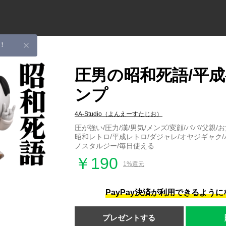
！
圧男の昭和死語/平
ンプ
4A-Studio（よんえーすたじお）
圧が強い/圧力/漢/男気/メンズ/変顔/パパ/父親/お
昭和レトロ/平成レトロ/ダジャレ/オヤジギャク/
ノスタルジー/毎日使える
￥190
1%還元
PayPay決済が利用できるよう
プレゼントする