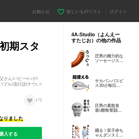
お知らせ
|
欲しいものリスト
|
ログイン
4A-Studio（よんえー
すたじお）の他の作品
成初期スタ
圧男の精力的な
ソーセージスタ
ンプ
父さん/パピー/ハゲ/
サカバンバスピ
バブル/流行語/ナウい/
ス3D@毎日使
えるスタンプ
175
圧男の喜怒哀
楽/感情/変顔ス
タンプ2
になりました
踊る！双子赤ち
購入する
ゃんダンスミー