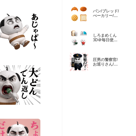
パン/ブレッド/
べーカリー/図
鑑絵文字
しろまめくん
3D＠毎日使え
る絵文字
圧男の警察官/
お巡りさん/ポ
リススタンプ