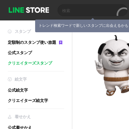
トレンド検索ワードで新しいスタンプに出会えるかも
スタンプ
定額制のスタンプ使い放題
公式スタンプ
クリエイターズスタンプ
絵文字
公式絵文字
クリエイターズ絵文字
着せかえ
公式着せかえ