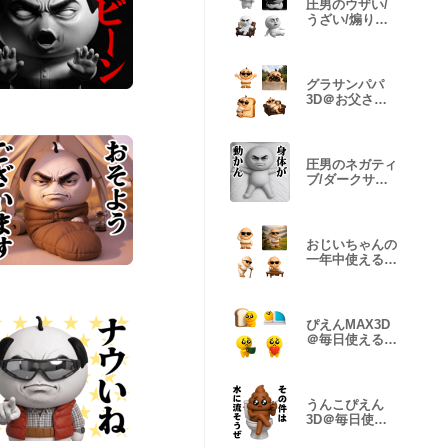
圧男のウザい/
うざい/煽り絵
文字
グラサンパパ
3D＠お父さん/
パピー絵文字
圧男のネガティ
ブ/ダークサイ
ドスタンプ
おじいちゃんの
一年中使える絵
文字
ぴえんMAX3D
＠毎日使える/
絵文字
うんこぴえん
3D＠毎日使え
るスタンプ2