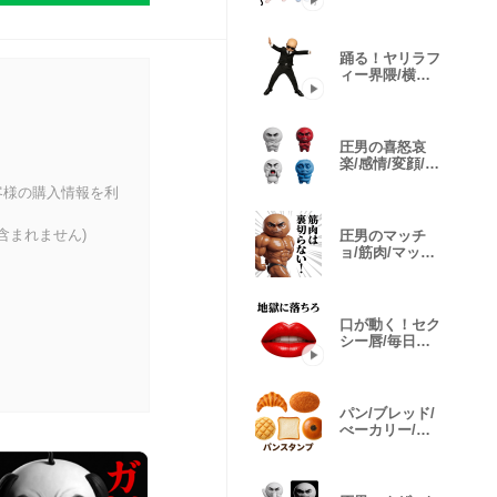
ム
踊る！ヤリラフ
ィー界隈/横バ
ウンス
圧男の喜怒哀
楽/感情/変顔/絵
文字B
客様の購入情報を利
含まれません)
圧男のマッチ
ョ/筋肉/マッス
ルスタンプ
口が動く！セク
シー唇/毎日使
えるスタンプ
パン/ブレッド/
べーカリー/図
鑑スタンプ