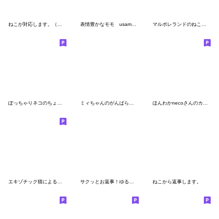
ねこが対応します。（だるっと編）
表情豊かなモモ usamusiのスタンプ31
マルポレランドのねこの暮らし
ぽっちゃりネコのちょっとだけ関西弁6
ミィちゃんのがんばらないスタンプ3
ほんわかnecoさんのカラフルスタンプ
エキゾチック猫による日常会話スタンプ
サクッとお返事！ゆるゆるニャンコ
ねこから返事します。