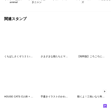
amimal
きニャン
ズ
関連スタンプ
くちばしさくぞう２１♪ネコとりるるる♪
さまざまな猫たちとマルちゃん2
【有料版】ごろごろにゃんすけ コラボ 7
HOUSE CATS CLUB × Orneko
手書きイラストのかわいい猫｜ねこのきもち
動くよ！三色いなり寿司さんスタンプ2