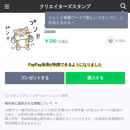
クリエイターズスタンプ
トレンド検索ワードで新しいスタンプに
出会えるかも！
ねここもごも
chemon
￥190
4,846
1%還元
PayPay決済が利用できるようになりました
プレゼントする
購入する
スタンプアレンジ/デコレーションに対応
制作者に提供される情報について
LINEヤフー株式会社はスタンプ/絵文字/着せかえ制作者への売上レポートの提供の
ために、お客様の購入情報を利用します。
購入日付、登録国情報は制作者から確認することができます。(お客様を直接識別可
能な情報は含まれません)