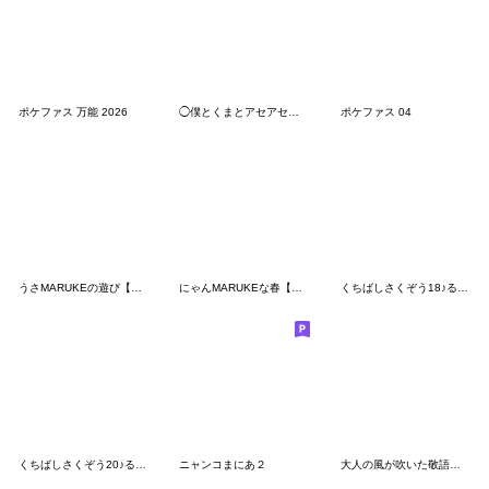
ポケファス 万能 2026
◯僕とくまとアセアセ気味なネコ達◯
ポケファス 04
うさMARUKEの遊び【連絡】
にゃんMARUKEな春【仲良し】
くちばしさくぞう18♪るんるんにゃ～♪
くちばしさくぞう20♪るるるラヴ♪
ニャンコまにあ２
大人の風が吹いた敬語のマルちゃんたち6