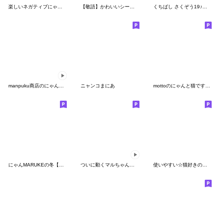
楽しいネガティブにゃんこ4
【敬語】かわいいシーズー犬たち2
くちばし さくぞう19♪ラヴなのニャン♪
manpuku商店のにゃん☆にゃんスタンプ
ニャンコまにあ
mottoのにゃんと猫です！♡家族連絡用
にゃんMARUKEの冬【敬語】
ついに動くマルちゃんたち
使いやすい☆猫好きのためのスタンプ