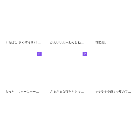
くちばし さくぞう９♪くるくるるん♪
かわいいぷーわんとねこにゃー 004
猫図鑑。
もっと、にゃーにゃー言いたいにゃー
さまざまな猫たちとマルちゃん
✨キラキラ輝く✨夏のフルーツ♡マトリョー