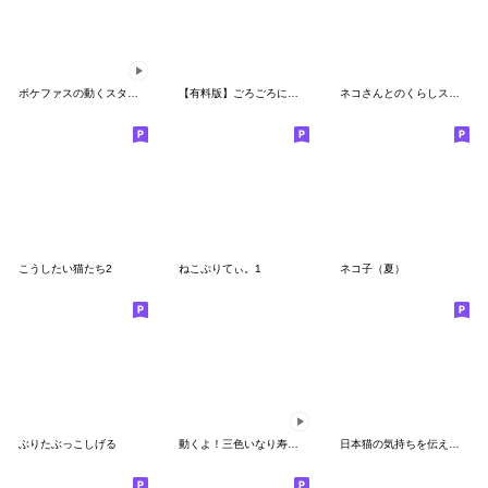
ポケファスの動くスタンプ 01
【有料版】ごろごろにゃんすけ コラボ 5
ネコさんとのくらしスタンプ
こうしたい猫たち2
ねこぷりてぃ。1
ネコ子（夏）
ぶりたぶっこしげる
動くよ！三色いなり寿司さんスタンプ
日本猫の気持ちを伝える一言添えスタンプ