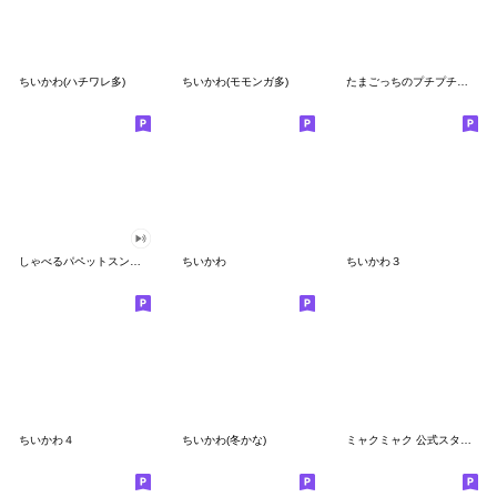
ちいかわ(ハチワレ多)
ちいかわ(モモンガ多)
たまごっちのプチプチおみせっち
しゃべるパペットスンスン
ちいかわ
ちいかわ３
ちいかわ４
ちいかわ(冬かな)
ミャクミャク 公式スタンプ第２弾