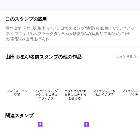
このスタンプの説明
飛び出す 天気 夏 梅雨 チワワ 日常スタンプ/地震/台風/動く/ポップアッ
プ/シマエナガ/犬/ブラックタン/いぬ/動物/実写/写真リアル/わんこ/子
犬/雪/防災/山田まぽん作
山田まぽん/名前スタンプの他の作品
もっと見る
BIG♡スイーツ
とびださない ダ
とびださない★
とびださない❀
とびださな
♡猫
ックス ミニチュ
まるにん★ずっ
ねこうさぎ7
ブタ★
アダックス
と使える♪
関連スタンプ