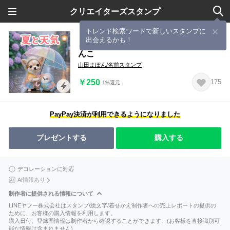
クリエイターズスタンプ
トレンド検索ワードで新しいスタンプに
出会えるかも！
とびだす★夏と天気★チワワ★いぬ/わ
んこ
山田まぽん/名前スタンプ
￥250
175
1%還元
PayPay決済が利用できるようになりました
プレゼントする
購入する
デコレーションに対応
AI情報あり
制作者に提供される情報について
LINEヤフー株式会社はスタンプ/絵文字/着せかえ制作者への売上レポートの提供の
ために、お客様の購入情報を利用します。
購入日付、登録国情報は制作者から確認することができます。(お客様を直接識別可
能な情報は含まれません)