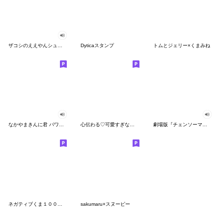
ザコシのええやんシューシュースタンプ
Dyticaスタンプ
トムとジェリー×くまみね
なかやまきんに君 パワー!!スタンプ
心伝わる♡可愛すぎない大人の長文スタンプ
劇場版『チェンソーマン レゼ篇』
ネガティブくま１００％ 憂鬱な一日
sakumaru×スヌーピー