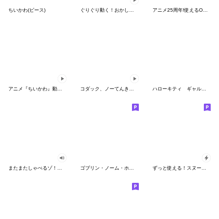
ちいかわ(ピース)
ぐりぐり動く！おかしなポケモンスタンプ
アニメ25周年!使えるONE PIECEスタンプ
アニメ『ちいかわ』動くLINEスタンプ vol.2
コダック、ノーてんきに悩み中！
ハローキティ ギャルバイブス♡
またまたしゃべるゾ！クレヨンしんちゃん
ゴブリン・ノーム・ホーン
ずっと使える！スヌーピーのグリーティング