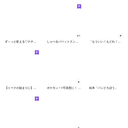
ず～っと使える♡ナチュラルガール
しゃべるパペットスンスン（HAPPY）
「もういい！もどれ！ピカチュウ！」
【トークの始まりに】ゆるカワ♪スヌーピー
ポケモン！×可哀想に！ ムチっとスタンプ
絵本「パンどろぼう」