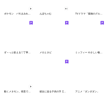
ポケモン パモまみれスタンプ
んぽちゃむ
TVドラマ「孤独のグルメ」
ず～っと使える♡丁寧な敬語お辞儀スタンプ
メロとタビ
ミッフィー やさしい敬語スタンプ
動くメタモン。得意でも苦手でもへんしん！
彼女に送る子供の字【カップル・彼氏】
アニメ「ダンダダン」