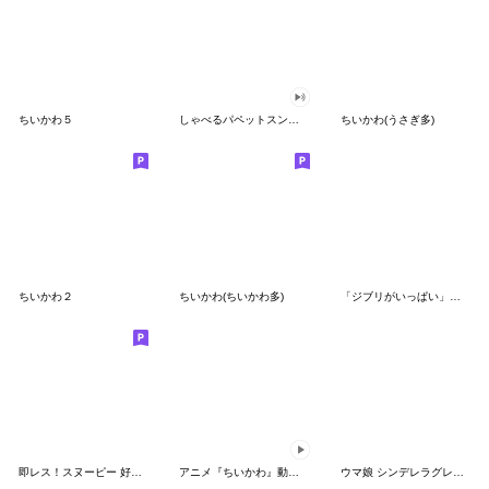
ちいかわ５
しゃべるパペットスンスン（GOOD）
ちいかわ(うさぎ多)
ちいかわ２
ちいかわ(ちいかわ多)
「ジブリがいっぱい」スタンプ
即レス！スヌーピー 好印象な長文スタンプ
アニメ『ちいかわ』動くLINEスタンプ vol.1
ウマ娘 シンデレラグレイ かんたんオグリ