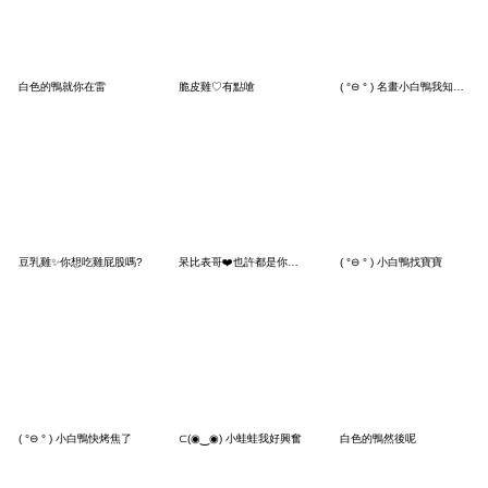
白色的鴨就你在雷
脆皮雞♡有點嗆
( °⊖ ° ) 名畫小白鴨我知道了
豆乳雞✨你想吃雞屁股嗎?
呆比表哥❤️也許都是你的錯
( °⊖ ° ) 小白鴨找寶寶
( °⊖ ° ) 小白鴨快烤焦了
⊂(◉‿◉) 小蛙蛙我好興奮
白色的鴨然後呢