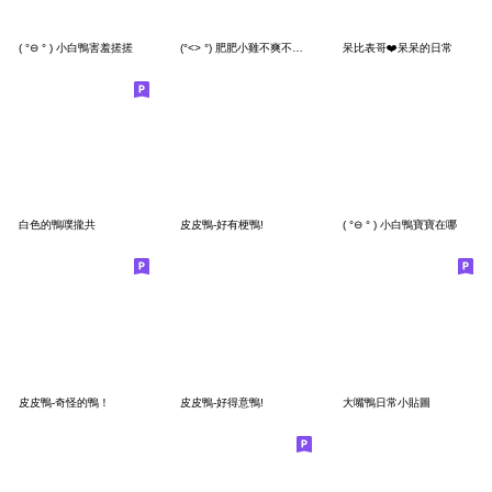
( °⊖ ° ) 小白鴨害羞搓搓
(°<> °) 肥肥小雞不爽不要做
呆比表哥❤️呆呆的日常
白色的鴨噗攏共
皮皮鴨-好有梗鴨!
( °⊖ ° ) 小白鴨寶寶在哪
皮皮鴨-奇怪的鴨！
皮皮鴨-好得意鴨!
大嘴鴨日常小貼圖