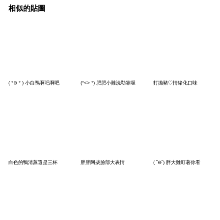
相似的貼圖
( °⊖ ° ) 小白鴨啊吧啊吧
(°<> °) 肥肥小雞洗勒靠喔
打拋豬♡情緒化口味
白色的鴨清蒸還是三杯
胖胖阿柴臉部大表情
( ˘⊖˘) 胖大雞盯著你看