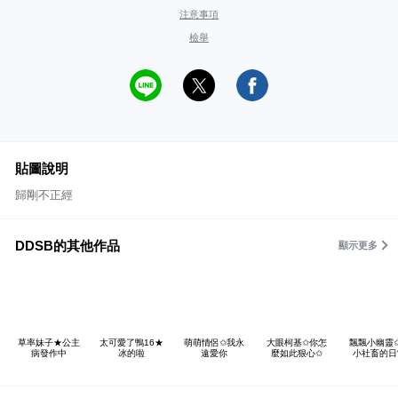
注意事項
檢舉
貼圖說明
歸剛不正經
DDSB的其他作品
顯示更多
草率妹子★公主
太可愛了鴨16★
萌萌情侶✩我永
大眼柯基✩你怎
飄飄小幽靈
病發作中
冰的啦
遠愛你
麼如此狠心✩
小社畜的日