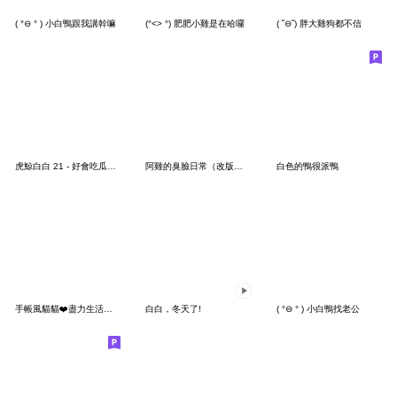
( °⊖ ° ) 小白鴨跟我講幹嘛
(°<> °) 肥肥小雞是在哈囉
( ˘⊖˘) 胖大雞狗都不信
虎鯨白白 21 - 好會吃瓜好八卦
阿雞的臭臉日常（改版篇）
白色的鴨很派鴨
手帳風貓貓❤️盡力生活及工作的貓貓
白白，冬天了!
( °⊖ ° ) 小白鴨找老公