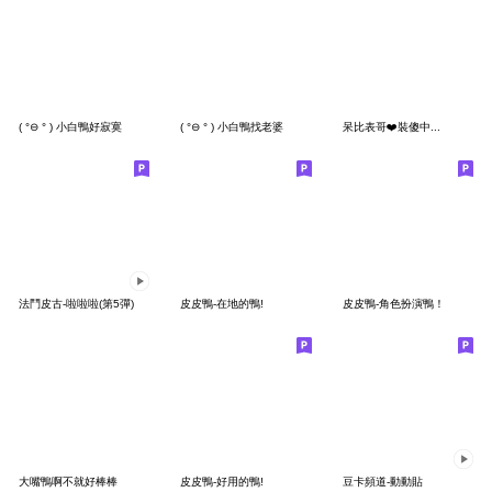
( °⊖ ° ) 小白鴨好寂寞
( °⊖ ° ) 小白鴨找老婆
呆比表哥❤️裝傻中...
法鬥皮古-啦啦啦(第5彈)
皮皮鴨-在地的鴨!
皮皮鴨-角色扮演鴨！
大嘴鴨啊不就好棒棒
皮皮鴨-好用的鴨!
豆卡頻道-動動貼