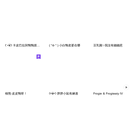
ʕ •͡ᴥʔ 卡皮巴拉與鴨鴨摸魚時間
( °⊖ ° ) 小白鴨老婆在哪
豆乳雞✨我沒有錢錢惹
椪熊-皮皮鴨呀！
ʕ•͡ᴥ•ʔ 胖胖小鼠有練過
Frogie & Frogiwaty IV