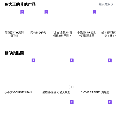
兔大王的其他作品
顯示更多
鯊茶醬47★惹到
阿勾狗小狗勾
"倉倉"倉鼠30-我
小惡鱷34★使出
貓！貓咪貓
我了唷
們很好對不對？
一記物理攻擊
咪！咪！
相似的貼圖
小小孩"GOKIGEN PANDA" 台灣版
貓貓蟲-咖波 可愛大暴走
"LOVE RABBIT" 滿滿是愛 台灣版