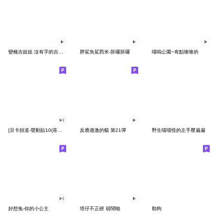
變種吉娃娃 沒有字的吉娃娃
胖鯊魚鯊西米-胚囉胚囉
喵嗚公園−有點嗆嗆的
[豆卡頻道-聲動貼10(茶寶丸日常篇)
反應過激的貓 第21彈
野生喵喵怪的左手壓扁扁
好想兔-你的小公主
塔仔不正經 胡鬧啪
勒狗