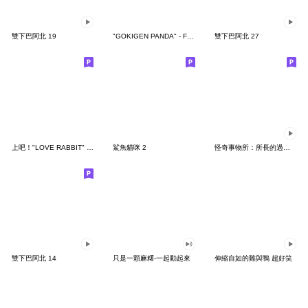
雙下巴阿北 19
"GOKIGEN PANDA" - Feeling / global
雙下巴阿北 27
上吧！"LOVE RABBIT" 台灣版
鯊魚貓咪 2
怪奇事物所：所長的過度繁殖
雙下巴阿北 14
只是一顆麻糬-一起動起來
伸縮自如的雞與鴨 超好笑