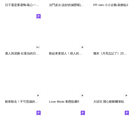
日子還是要過鴨-呱心一下鴨
法鬥皮古-說好的減肥呢(第15彈)
PP mini 小小企鵝-裝飾貼2
鹿人與泥鰍-社畜伯的日常有聲貼圖
動起來更煩人！煩人的貓咪3
幾米《月亮忘記了》25周年 x 晴天P莉
動來動去！不可思議的寶可夢貼圖
Love Mode 動態貼圖5
大頭兒 開心動動蠟筆貼