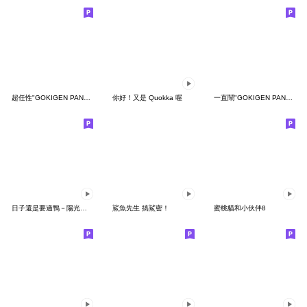
超任性"GOKIGEN PANDA" 台灣版
你好！又是 Quokka 喔
一直鬧"GOKIGEN PANDA" 台灣版
日子還是要過鴨－陽光開朗每一天鴨
鯊魚先生 搞鯊密！
蜜桃貓和小伙伴8