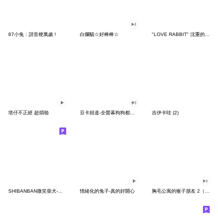
87小兔：諧音梗萬歲 !
白爛貓☆好棒棒☆
"LOVE RABBIT" 沈重的愛 台灣版
塔仔不正經 超煩啪
豆卡頻道-全螢幕狗狗都沒你上班累
吉伊卡哇 (2)
SHIBANBAN微笑柴犬-廢柴寶寶日常
情緒化的兔子-真的好開心
胸毛公寓的猴子朋友 2（有聲動態）