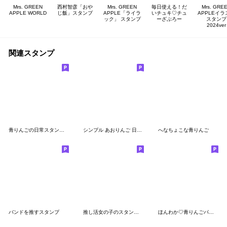
Mrs. GREEN
西村智彦「おや
Mrs. GREEN
毎日使える！だ
Mrs. GRE
APPLE WORLD
じ飯」スタンプ
APPLE「ライラ
いチュキ♡チュ
APPLEイラ
ック」 スタンプ
ーざぶろー
スタンプ
2024ver
関連スタンプ
青りんごの日常スタンプ｜毎日使える♪
シンプル あおりんご 日常会話
へなちょこな青りんご
バンドを推すスタンプ
推し活女の子のスタンプ2（緑色）
ほんわか♡青りんごパーカー（年中行事）