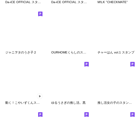
Da-iCE OFFICIAL スタンプ第2弾!!
Da-iCE OFFICIAL スタンプ第3弾!!
M!LK "CHECKMATE"
ジャニヲタのうさ子２
OURHOMEくらしのスタンプ
チャーはん vol.1 スタンプ
動く！こやいずくんスタンプ
ゆるうさぎの推し活。黒
推し活女の子のスタンプ2（ピンク色）