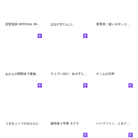
宮世琉弥 OFFICIAL FANCLUB 公式スタンプ2
ははのすたんぷ。
母専用！使いやすいスタンプ
おかんの関西弁で家族連絡
ライブへGO！ 女の子とくまのスタンプ
Ｒくんの日常
うるせぇトリのおかん1個目
超特急４号車 タクヤ
ハーフツイン、ときどき猫