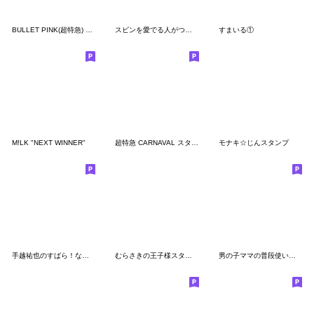
BULLET PINK(超特急) スタンプ
スビンを愛でる人がつかううさぎ
すまいる①
M!LK "NEXT WINNER"
超特急 CARNAVAL スタンプ
モナキ☆じんスタンプ
手越祐也のすばら！なスタンプ お正月編
むらさきの王子様スタンプ
男の子ママの普段使いスタンプ