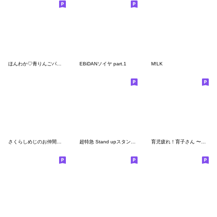
ほんわか♡青りんごパーカー
EBiDANソイヤ part.1
M!LK
さくらしめじのお仲間スタンプ
超特急 Stand upスタンプ♪
育児疲れ！育子さん 〜ママ友編2〜