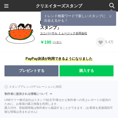
クリエイターズスタンプ
トレンド検索ワードで新しいスタンプに
出会えるかも！
Mrs. GREEN APPLE「ミセスのなつ
スタンプ」
ユニバーサル ミュージック合同会社
￥190
5.4万
1%還元
PayPay決済が利用できるようになりました
プレゼントする
購入する
スタンプアレンジ/デコレーションに対応
制作者に提供される情報について
LINEヤフー株式会社はスタンプ/絵文字/着せかえ制作者への売上レポートの提供の
ために、お客様の購入情報を利用します。
購入日付、登録国情報は制作者から確認することができます。(お客様を直接識別可
能な情報は含まれません)