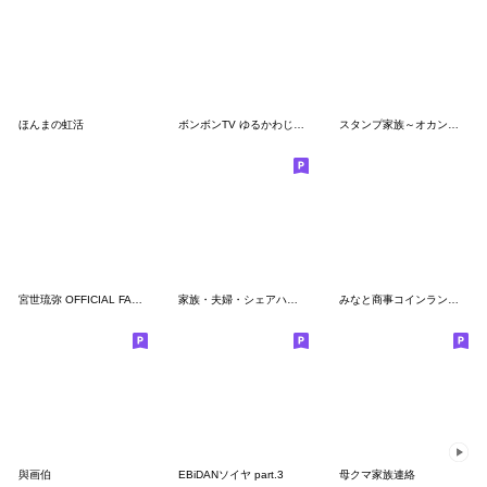
ほんまの虹活
ボンボンTV ゆるかわじわるスタンプ
スタンプ家族～オカンより
宮世琉弥 OFFICIAL FANCLUB 公式スタンプ3
家族・夫婦・シェアハウス！
みなと商事コインランドリー
與画伯
EBiDANソイヤ part.3
母クマ家族連絡