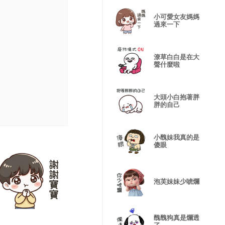
小可愛女友媽媽
過來一下
潦草白白是在大
聲什麼啦
大頭小白抱著胖
胖的自己
小醜妹我真的是
傻眼
泡芙妹妹少唬爛
醜醜狗真是爛透