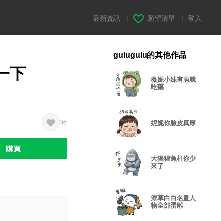
最新資訊
|
願望清單
|
登入
gulugulu的其他作品
一下
薇妮小妹有病就
吃藥
36
妮妮你臉皮真厚
購買
大猩猩魚柱你少
來了
潦草白白名畫人
物全部蛋雕