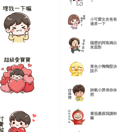
了
小可愛女友爸爸
過來一下
隔壁的阿珠媽出
來面對
黃色小鴨鴨堅決
說不
帥氣小胖弟你休
想
番茄桑跟我講幹
嘛