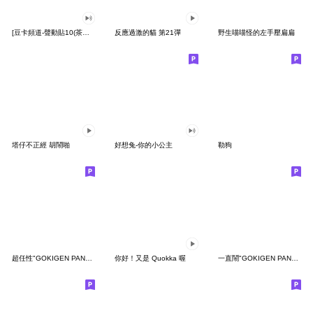
[豆卡頻道-聲動貼10(茶寶丸日常篇)
反應過激的貓 第21彈
野生喵喵怪的左手壓扁扁
塔仔不正經 胡鬧啪
好想兔-你的小公主
勒狗
超任性"GOKIGEN PANDA" 台灣版
你好！又是 Quokka 喔
一直鬧"GOKIGEN PANDA" 台灣版