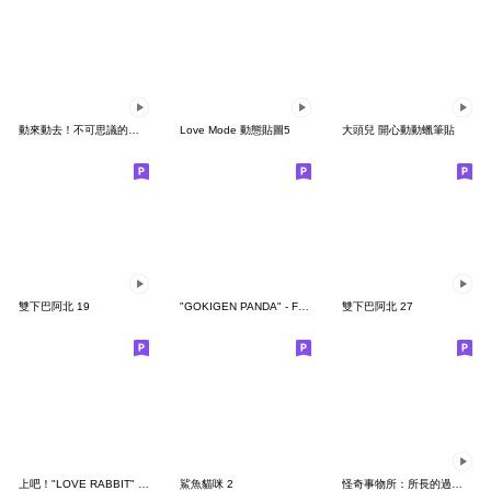
動來動去！不可思議的寶可夢貼圖
Love Mode 動態貼圖5
大頭兒 開心動動蠟筆貼
雙下巴阿北 19
"GOKIGEN PANDA" - Feeling / global
雙下巴阿北 27
上吧！"LOVE RABBIT" 台灣版
鯊魚貓咪 2
怪奇事物所：所長的過度繁殖