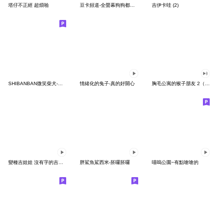
塔仔不正經 超煩啪
豆卡頻道-全螢幕狗狗都沒你上班累
吉伊卡哇 (2)
SHIBANBAN微笑柴犬-廢柴寶寶日常
情緒化的兔子-真的好開心
胸毛公寓的猴子朋友 2（有聲動態）
變種吉娃娃 沒有字的吉娃娃
胖鯊魚鯊西米-胚囉胚囉
喵嗚公園−有點嗆嗆的