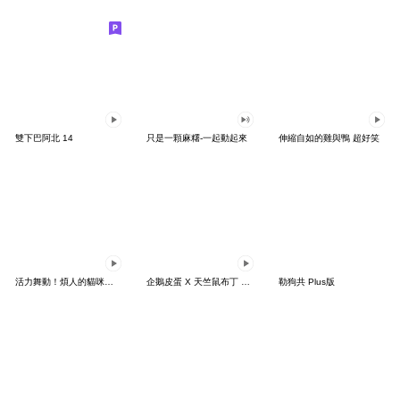
雙下巴阿北 14
只是一顆麻糬-一起動起來
伸縮自如的雞與鴨 超好笑
活力舞動！煩人的貓咪★迷你版 2
企鵝皮蛋 X 天竺鼠布丁 有點厭世
勒狗共 Plus版