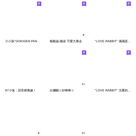
小小孩"GOKIGEN PANDA" 台灣版
貓貓蟲-咖波 可愛大暴走
"LOVE RABBIT" 滿滿是愛 台灣版
87小兔：諧音梗萬歲 !
白爛貓☆好棒棒☆
"LOVE RABBIT" 沈重的愛 台灣版