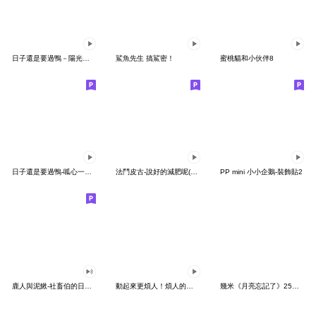
日子還是要過鴨－陽光開朗每一天鴨
鯊魚先生 搞鯊密！
蜜桃貓和小伙伴8
日子還是要過鴨-呱心一下鴨
法鬥皮古-說好的減肥呢(第15彈)
PP mini 小小企鵝-裝飾貼2
鹿人與泥鰍-社畜伯的日常有聲貼圖
動起來更煩人！煩人的貓咪3
幾米《月亮忘記了》25周年 x 晴天P莉