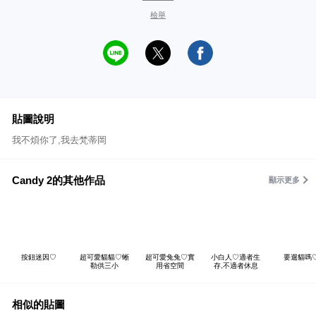
檢舉
貼圖說明
我不煩你了,我去梵蒂岡
Candy 2的其他作品
顯示更多
按鈕迷因♡
超可愛貓貓♡蜥
超可愛兔兔♡實
小白人♡適者生
要遛貓嗎
勒供三小
用省空間
存,不適者休息
相似的貼圖