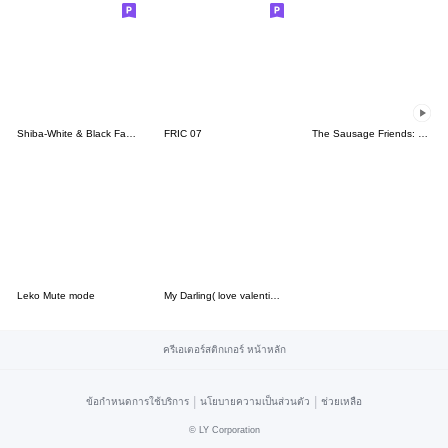
Shiba-White & Black Family Stickers [EN]
FRIC 07
The Sausage Friends: Office Life
Leko Mute mode
My Darling( love valentine) : Boy
ครีเอเตอร์สติกเกอร์ หน้าหลัก
|
|
ข้อกำหนดการใช้บริการ
นโยบายความเป็นส่วนตัว
ช่วยเหลือ
©
LY Corporation