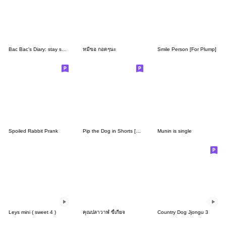
Bac Bac's Diary: stay safe everyone
หมีขอ กอดๆนะ
Smile Person [For Plump]
Spoiled Rabbit Prank
Pip the Dog in Shorts [Spring & Summer]
Munin is single
Leys mini ( sweet 4 )
คุณปลาวาฬ ขี้เกียจ
Country Dog Jjongu 3