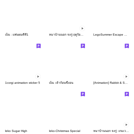
เบ็น : แฟนผมดีที่1
หมาบ้านนอก จงกู่:ฤดูร้อนแสนสุข
LegoSummer Escape Plan
1corgi animation sticker 5
เบ็น :เจ้าก้อนขี้งอน
[Animation] Rabbit & Smile "Happy Day"
leko Sugar High
leko-Christmas Special
หมาบ้านนอก จงกู่: เกมเวอร์ชั่น