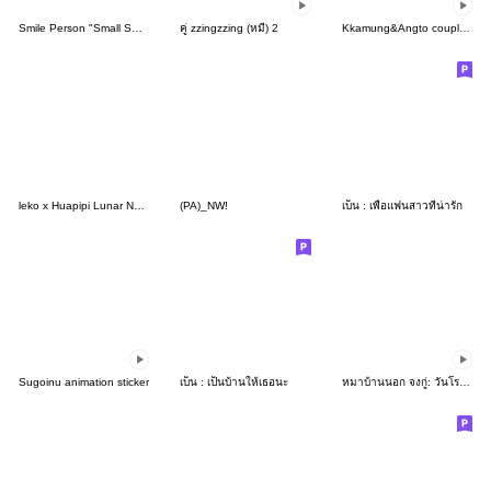
Smile Person "Small Smile"
คู่ zzingzzing (หมี) 2
Kkamung&Angto couple10(Kkamung ver.)
leko x Huapipi Lunar New Year Gift Set
(PA)_NW!
เบ็น : เพื่อแฟนสาวที่น่ารัก
Sugoinu animation sticker
เบ็น : เป็นบ้านให้เธอนะ
หมาบ้านนอก จงกู่: วันโรแมนติก