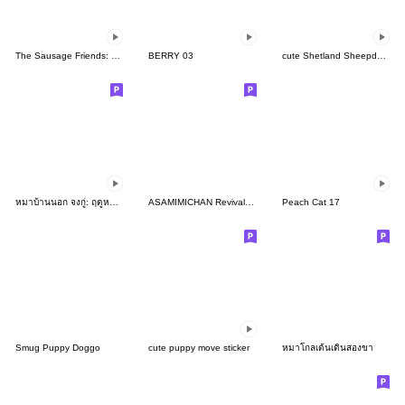
The Sausage Friends: Party Time
BERRY 03
cute Shetland Sheepdog move Sticker
หมาบ้านนอก จงกู่: ฤดูหนาว
ASAMIMICHAN Revival Sticker 1
Peach Cat 17
Smug Puppy Doggo
cute puppy move sticker
หมาโกลเด้นเดินสองขา