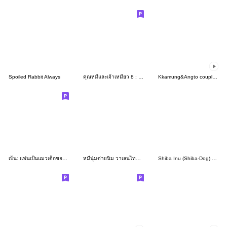
Spoiled Rabbit Always
คุณหมีและเจ้าเหมียว 8 : เจ้าความรัก
Kkamung&Angto couple9(Kkamung ver.)
เบ็น: แฟนเป็นแมวเด็กของเค้า
หมีนุ่มต่ายนิ่ม วาเลนไทน์2026 คอลเลคชั่น
Shiba Inu (Shiba-Dog) stickers - vol.5