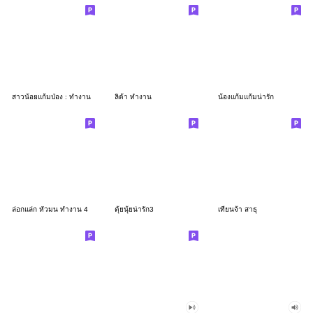
สาวน้อยแก้มป่อง : ทำงาน
ลิต้า ทำงาน
น้องแก้มแก้มน่ารัก
ล่อกแล่ก หัวมน ทำงาน 4
ตุ้ยนุ้ยน่ารัก3
เทียนจ้า สาธุ