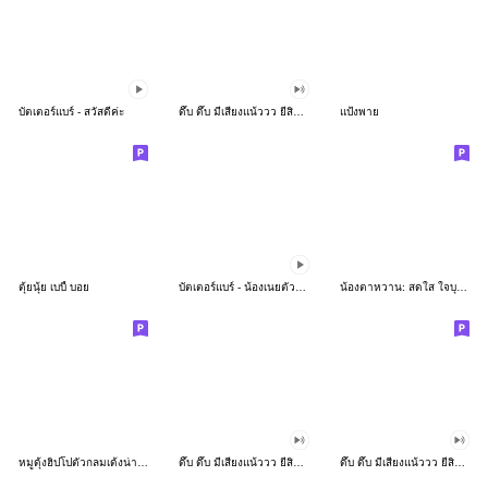
บัตเตอร์แบร์ - สวัสดีค่ะ
ดึ๊บ ดึ๊บ มีเสียงแน้ววว ยี่สิบห้า
แป้งพาย
ตุ้ยนุ้ย เบบี้ บอย
บัตเตอร์แบร์ - น้องเนยตัวตึง พุงเต่ง
น้องตาหวาน: สดใส ใจบุญ (สีพาสเทล)
หมูดุ้งฮิปโปตัวกลมเด้งน่ารัก
ดึ๊บ ดึ๊บ มีเสียงแน้ววว ยี่สิบเจ็ด
ดึ๊บ ดึ๊บ มีเสียงแน้ววว ยี่สิบหก