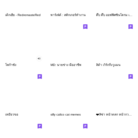
เด็กเฮีย - RedremasteRed
พาร์เฟ่ต์ : สติกเกอร์ทำงาน
ดึ๊บ ดึ๊บ ออฟฟิศซินโดรม เจ็ด
โพก้าซัง
MD: นายช่าง มืออาชีพ
ลิต้า เวิร์กกิ้งวูแมน
เหมียวขอ
silly calico cat memes
❤️ลิซ่า หน้าตลก หน้ากวน!❤️