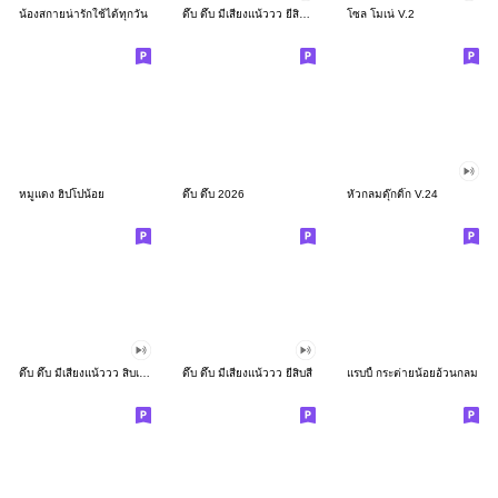
น้องสกายน่ารักใช้ได้ทุกวัน
ดึ๊บ ดึ๊บ มีเสียงแน้ววว ยี่สิบสอง
โซล โมเน่ V.2
หมูแดง ฮิปโปน้อย
ดึ๊บ ดึ๊บ 2026
หัวกลมดุ๊กดิ๊ก V.24
ดึ๊บ ดึ๊บ มีเสียงแน้ววว สิบเก้า
ดึ๊บ ดึ๊บ มีเสียงแน้ววว ยี่สิบสี่
แรบบี้ กระต่ายน้อยอ้วนกลม