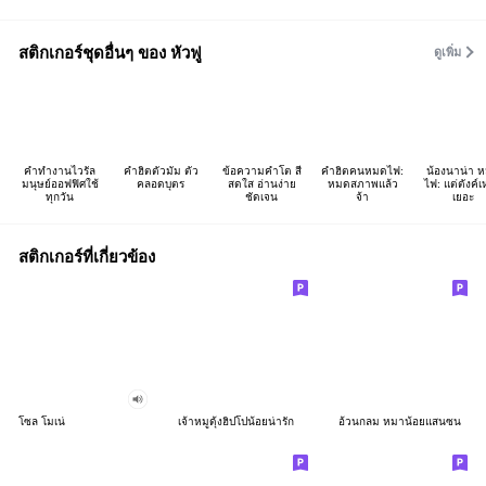
สติกเกอร์ชุดอื่นๆ ของ หัวฟู
ดูเพิ่ม
คำทำงานไวรัล
คำฮิตตัวมัม ตัว
ข้อความคำโต สี
คำฮิตคนหมดไฟ:
น้องนาน่า 
มนุษย์ออฟฟิศใช้
คลอดบุตร
สดใส อ่านง่าย
หมดสภาพแล้ว
ไฟ: แต่ตังค์เ
ทุกวัน
ชัดเจน
จ้า
เยอะ
สติกเกอร์ที่เกี่ยวข้อง
โซล โมเน่
เจ้าหมูดุ้งฮิปโปน้อยน่ารัก
อ้วนกลม หมาน้อยแสนซน