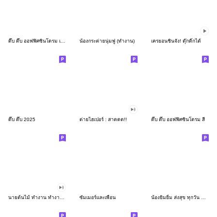
ดึ๊บ ดึ๊บ ออฟฟิศซินโดรม เก้า
น้องกระต่ายนุ่มฟู (ทำงาน)
เครยอนชินจัง! ดุ๊กดิ๊กได้
ดึ๊บ ดึ๊บ 2025
ต่ายไฮเปอร์ : สาดดด!!
ดึ๊บ ดึ๊บ ออฟฟิศซินโดรม สี่
นายต้นไม้ ทำงาน ทำงาน ทำงาน!!!
ซัมเมอร์และเพื่อน
น้องยิมยิ้ม ส่งสุข ทุกวัน CutePastel THA