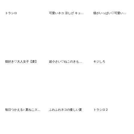
トラシロ
可愛いネコ 涼しげ キュートな麦わら帽
猫がいっぱい♡可愛いあいさつ
猫好き♡大人女子【夏】
超小さい♡ねこのきもち②
キジしろ
毎日つかえる♪ 夏ねこスタンプ
ふわふわネコの優しい夏
トラシロ２