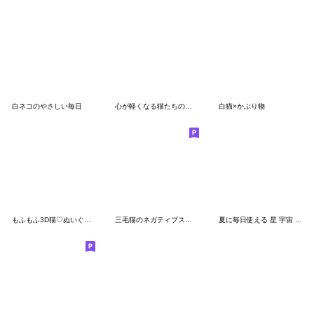
白ネコのやさしい毎日
心が軽くなる猫たちのメッセージと基本言葉
白猫×かぶり物
もふもふ3D猫♡ぬいぐるみ風もちねこの日常
三毛猫のネガティブスタンプ✩.*˚
夏に毎日使える 星 宇宙 あおねこ 日常