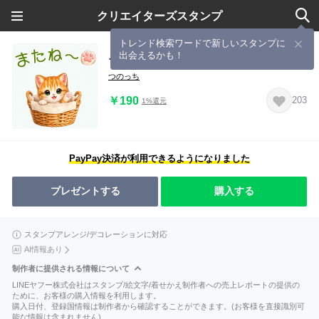
クリエイターズスタンプ
トレンド検索ワードで新しいスタンプに
出会えるかも！
ちび猫みかんの可愛い毎日(肉球付き)
つのっち
￥190
203
1%還元
PayPay決済が利用できるようになりました
プレゼントする
購入する
スタンプアレンジ/デコレーションに対応
AI情報あり
制作者に提供される情報について
LINEヤフー株式会社はスタンプ/絵文字/着せかえ制作者への売上レポートの提供の
ために、お客様の購入情報を利用します。
購入日付、登録国情報は制作者から確認することができます。(お客様を直接識別可
能な情報は含まれません)