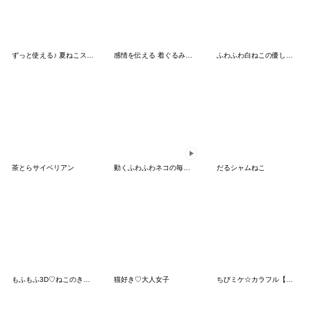
ずっと使える♪ 夏ねこスタンプ
感情を伝える 着ぐるみねこ 日常
ふわふわ白ねこの優しい毎日
茶とらサイベリアン
動くふわふわネコの毎日スタンプ
だるシャムねこ
もふもふ3D♡ねこのきもち
猫好き♡大人女子
ちびミケ☆カラフル【ぷっくり】