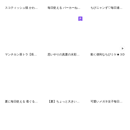
スコティッシュ猫 かわいいカラフル帽 夏
毎日使える パーカーねこ 応援 日常 ハート
ちびニャンず♡毎日連絡スタンプ
マンチカン茶トラ【長文】
思いやりの真夏の水彩猫❁⃘*
動く便利なちびミケ★３D
夏に毎日使える 着ぐるみねこ 夏 日常
【夏】ちょっと大きい三毛猫まるちゃん
可愛いメガネ女子毎日使える日常スタンプ