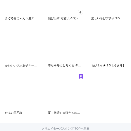
きぐるみにゃん♡夏スタンプ♡
飛び出す 可愛いメロン帽 猫 ウサギ ひよこ
楽しいちびブチ☆３D
かわいい大人女子＊一生使える夏のご挨拶
幸せを呼ぶしろくま テディ
ちびミケ★３D【うさ耳】
だるい三毛猫
夏（敬語）☆猫たちのスタンプ
クリエイターズスタンプ TOPへ戻る