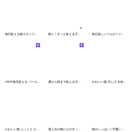
毎日使える猫スタンプ♡シンプル
動く！ずっと使える子猫の日常♥
毎日楽しい☆ちびミケ★３D
1年中毎日使える パーカーねこ スイーツ
夏から秋まで使える日常会話♡猫スタンプ
かわいい猫 涼しげ 水色帽 吹き出し BIG
かわいい猫 ぷっくり カラフル 敬語
黒と白の猫たちのずっと使える基本編
猫がいっぱい♡可愛い挨拶＆敬語