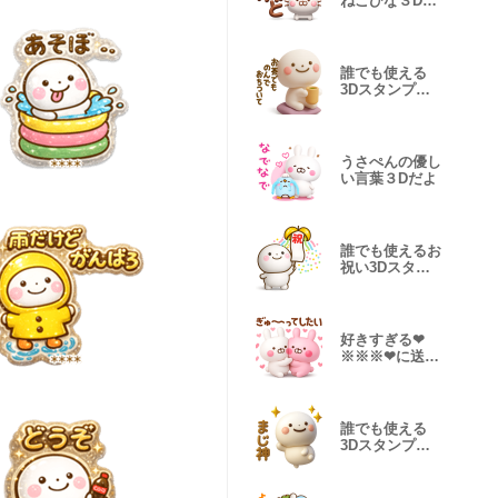
ねこひな３Dだ
よ
誰でも使える
3Dスタンプだ
よ8
うさぺんの優し
い言葉３Dだよ
誰でも使えるお
祝い3Dスタン
プだよ
好きすぎる❤
※※※❤に送る
３Dスタンプだ
よ3
誰でも使える
3Dスタンプだ
よ9