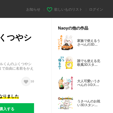
お知らせ
|
欲しいものリスト
|
ログイン
Naoyの他の作品
くつやシ
家族で使えるう
さぺんの3Dス
タンプだよ
誰でも使える北
イルくんのぷくつやシ
欧風3Dスタン
文字まで自由に名前をかえ
プだよ
大人可愛いうさ
10
ぺんの３Dスタ
ンプだよ
になりました
うさぺんのお祝
い3Dスタンプ
購入する
だよ