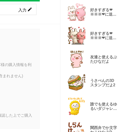
入力
好きすぎる❤
※※※❤に送る
３Dスタンプだ
よ2
好きすぎる❤
※※※❤に送る
３Dスタンプだ
よ
友達と使えるぶ
たひなだよ
客様の購入情報を利
含まれません)
うさぺんの3D
スタンプだよ2
誰でも使えるゆ
るいダジャレ
3Dスタンプだ
確認した上でご購入
よ
関西弁でか文字