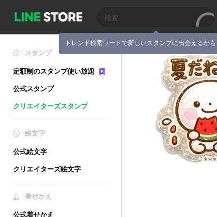
トレンド検索ワードで新しいスタンプに出会えるかも
スタンプ
定額制のスタンプ使い放題
公式スタンプ
クリエイターズスタンプ
絵文字
公式絵文字
クリエイターズ絵文字
着せかえ
公式着せかえ