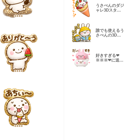
うさぺんのダジ
ャレ3Dスタン
プだよ
誰でも使えるう
さぺんの3Dス
タンプだよ
好きすぎる❤
※※※❤に送る
３Dスタンプだ
よ4