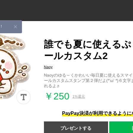
！
誰でも夏に使えるぷ
ールカスタム2
Naoy
Naoyのゆる～くかわいい毎日夏に使えるスマ
ールカスタムスタンプ第２弾だよ(*‘ω‘ *)６
れるよ♬
￥250
1%還元
PayPay決済が利用できるよう
プレゼントする