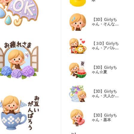
本
【3D】Girlyち
ゃん・そんな時
もある
【３D】Girlyち
ゃん・アパルト
マン
【3D】Girlyち
ゃん☆夏
【3D】Girlyち
ゃん・大人かわ
いい敬語
【3D】Girlyち
ゃん・基本