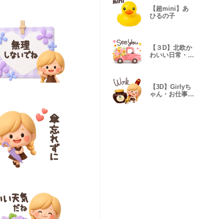
【超mini】あ
ひるの子
【３D】北欧か
わいい日常・ア
パルトマン
【3D】Girlyち
ゃん・お仕事
修正