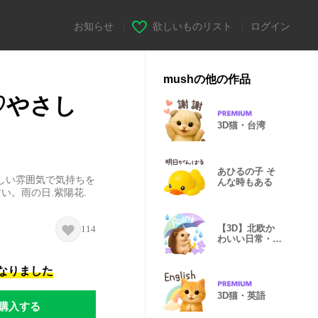
お知らせ
|
欲しいものリスト
|
ログイン
mushの他の作品
ん♡やさし
3D猫・台湾
あひるの子 そ
しい雰囲気で気持ちを
んな時もある
い。雨の日.紫陽花.
【3D】北欧か
114
わいい日常・梅
雨
になりました
3D猫・英語
購入する