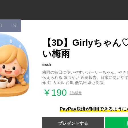
！
【3D】Girlyちゃ
い梅雨
mush
梅雨の毎日に使いやすいガーリーちゃん。やさ
伝えられる.気づかい.近況報告。日常に使いやす
傘.虹.カエル.台風.低気圧.暑さ対策
￥190
1%還元
PayPay決済が利用できるよう
プレゼントする