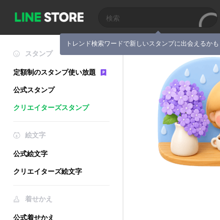
トレンド検索ワードで新しいスタンプに出会えるかも
スタンプ
定額制のスタンプ使い放題
公式スタンプ
クリエイターズスタンプ
絵文字
公式絵文字
クリエイターズ絵文字
着せかえ
公式着せかえ