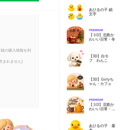
あひるの子 絵
文字
【３D】北欧か
わいい日常・冬
客様の購入情報を利
【3D】白モ
フ わんこ
含まれません)
【3D】Girlyち
ゃん・カフェ
【３D】北欧か
わいい日常・ハ
ロウィン
あひるの子 基