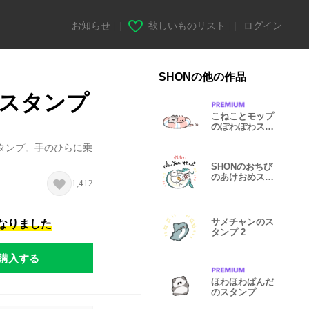
お知らせ
|
欲しいものリスト
|
ログイン
SHONの他の作品
スタンプ
こねことモップ
のぽわぽわスタ
ンプ〜in夏〜
タンプ。手のひらに乗
SHONのおちび
のあけおめスタ
1,412
ンプ2024復刻
サメチャンのス
になりました
タンプ 2
購入する
ほわほわぱんだ
のスタンプ