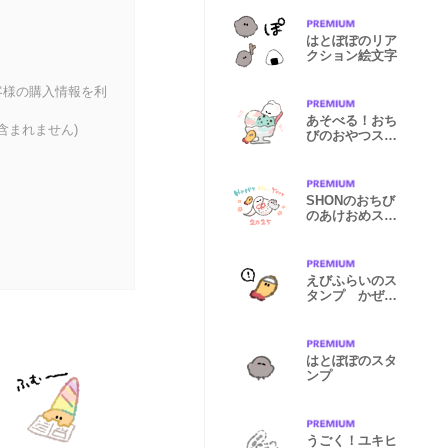
はとぽぽのリア
クション絵文字
客様の購入情報を利
あそべる！おち
含まれません)
びのおやつスタ
ンプ
SHONのおちび
のあけおめスタ
ンプ2025
えびふらいのス
タンプ かぜぴ
き
はとぽぽのスタ
ンプ
うごく！ユキヒ