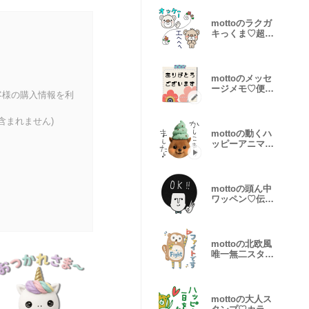
mottoのラクガ
キっくま♡超小
さい
mottoのメッセ
ージメモ♡便利
客様の購入情報を利
♪
含まれません)
mottoの動くハ
ッピーアニマル
♡サクッと
mottoの頭ん中
ワッペン♡伝え
る
mottoの北欧風
唯一無二スタン
プ♡敬語
mottoの大人ス