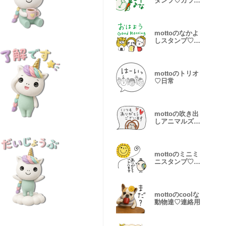
タンプ♡カラフ
ル
mottoのなかよ
しスタンプ♡伝
える
mottoのトリオ
♡日常
mottoの吹き出
しアニマルズ♡
即レス敬語
mottoのミニミ
ニスタンプ♡①
敬語
mottoのcoolな
動物達♡連絡用