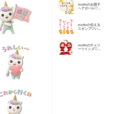
mottoのお団子
ヘアガール♡敬
語
mottoの伝える
スタンプ♡いろ
いろ
mottoのチェリ
ーツインズ♡便
利な文字無し