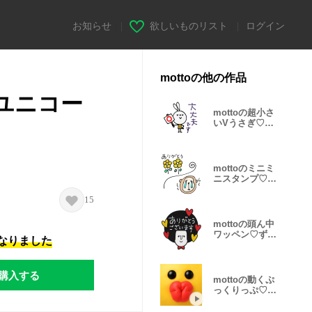
お知らせ
|
欲しいものリスト
|
ログイン
mottoの他の作品
ロユニコー
mottoの超小さ
いVうさぎ♡毎
日
mottoのミニミ
ニスタンプ♡②
サクッと♪
15
mottoの頭ん中
ワッペン♡ずっ
になりました
と使える
購入する
mottoの動くぷ
っくりっぷ♡便
利♪