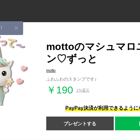
！
mottoのマシュマ
ン♡ずっと
motto
ふわふわのスタンプです♪
￥190
1%還元
PayPay決済が利用できるよう
プレゼントする