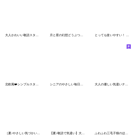
大人かわいい敬語スタンプ-お花いっぱい-
月と星の幻想どうぶつ☆やさしい敬語
とっても使いやすい！ 春のスタンプ♡
北欧風❤️シンプルスタンプ
シニアのやさしい毎日、お花に囲まれて
大人の優しい気遣いナチュラガール 春
［夏♪やさしい気づかい］ふんわり♡うさぎ
【夏♪敬語で気遣い】大人可愛い女の子
ふわふわ三毛子猫のほっこり敬語