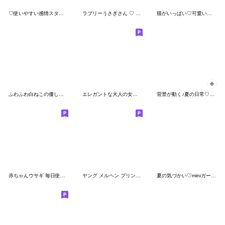
♡使いやすい感情スタンプ♡
ラブリーうさぎさん ♡ 気持ち伝わる長文
猫がいっぱい♡可愛いあいさつ
ふわふわ白ねこの優しい毎日
エレガントな大人の女性スタンプ 2
背景が動く♪夏の日常♡大人ガーリー
赤ちゃんウサギ 毎日使う言葉
ヤング メルヘン プリンセス
夏の気づかい♡miniガール＆ビション