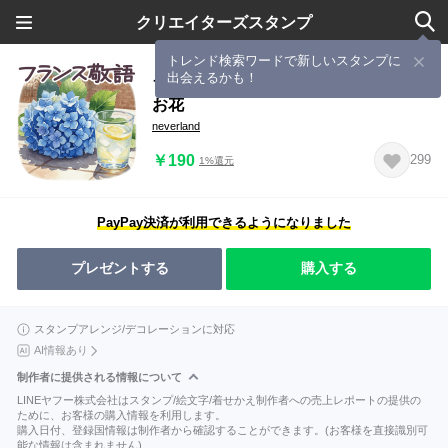
クリエイターズスタンプ
トレンド検索ワードで新しいスタンプに
出会えるかも！
フランス 敬語 初夏 夏 日常✿大人上品
お花
neverland
￥190
299
1%還元
PayPay決済が利用できるようになりました
プレゼントする
購入する
スタンプアレンジ/デコレーションに対応
AI情報あり
制作者に提供される情報について
LINEヤフー株式会社はスタンプ/絵文字/着せかえ制作者への売上レポートの提供の
ために、お客様の購入情報を利用します。
購入日付、登録国情報は制作者から確認することができます。(お客様を直接識別可
能な情報は含まれません)