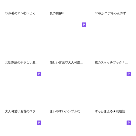
♡赤毛のアン②♡よく使う言葉/長文/敬語
夏の挨拶4
3D風シニアちゃんのずっと使える夏スタンプ
北欧刺繍のやさしい夏スタンプ
優しい言葉♡大人可愛い敬語
花のスケッチブック＊やさしい言葉
大人可愛いお花のスタンプ(日本語)
使いやすいシンプルなスタンプセット♡
ずっと使える★花物語★大人の挨拶★改訂版