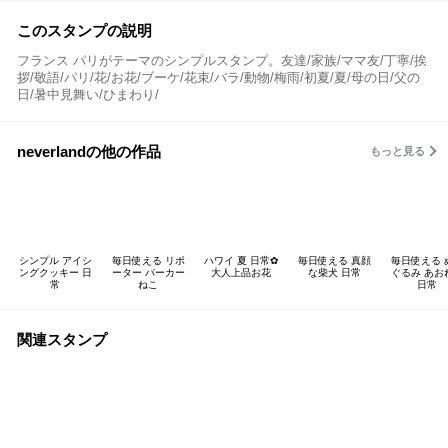
このスタンプの説明
フランス パリがテーマのシンプルスタンプ。友達/家族/ママ友/丁寧/挨
拶/敬語/パリ/花/お花/ブーケ/花束/バラ/動物/梅雨/初夏/夏/母の日/父の
日/暑中見舞い/ひまわり/
neverlandの他の作品
もっと見る
シンプル アイシ
毎日使える リポ
ハワイ 夏 日常✿
毎日使える 真顔
毎日使える 
ングクッキー 日
ーター パーカー
大人上品お花
な柴犬 日常
ぐるみ あお
常
ねこ
日常
関連スタンプ