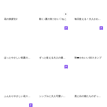
花の挨拶文2
動く♪夏の気づかい♡ねこ
毎日使える！大人かわいい北欧イラスト
ほっとやさしい初夏の毎日スタンプ
ずっと使える大人の優しいきづかい 女の子
秋❤️かわいい3Dスタンプ
ふんわりやさしい花スタンプ
シンプルに大人可愛い❤️毎日スタンプ
黒と白の猫たちのずっと使える基本編