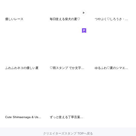
優しいレース
毎日使える柴犬の夏♡
つやぷく♡しろうさ・ももうさ
ふわふわネコの優しい夏
♡雨スタンプ でか文字多め敬語♡
ゆるふわ♡夏のシマエナガさん。③
Cute Shimaenaga & Useful Daily Stickers
ずっと使える丁寧言葉♡シマエナガ&ガール
クリエイターズスタンプ TOPへ戻る