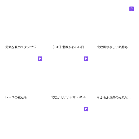
元気な夏のスタンプ♡
【３D】北欧かわいい日常・アパルトマン
北欧風やさしい気持ちスタンプ
レースの花たち
北欧かわいい日常・Work
もふもふ豆柴の元気な毎日