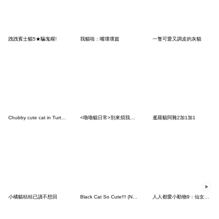
跩跩賓士貓5★騙鬼喔!
我貓啦：嘴壞壞篇
一隻可愛又調皮的灰貓
Chubby cute cat in Turtlet outfit [TW]
<嚕嚕貓日常>別來煩我♡♡♡～
暹羅貓阿雜2加1加1
小橘貓桔桔已讀不想回
Black Cat So Cute!!! (No Text)
人人都愛小動物9：仙女顯化之路