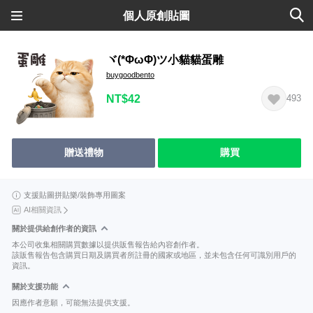
個人原創貼圖
ヾ(*ΦωΦ)ツ小貓貓蛋雕
buygoodbento
NT$42
493
贈送禮物
購買
支援貼圖拼貼樂/裝飾專用圖案
AI相關資訊
關於提供給創作者的資訊
本公司收集相關購買數據以提供販售報告給內容創作者。
該販售報告包含購買日期及購買者所註冊的國家或地區，並未包含任何可識別用戶的
資訊。
關於支援功能
因應作者意願，可能無法提供支援。