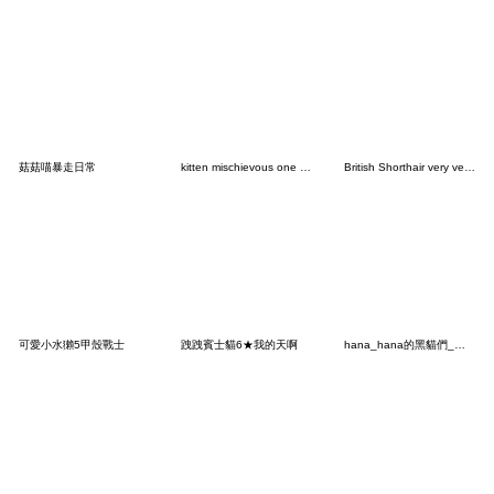
菇菇喵暴走日常
kitten mischievous one (No Text)
British Shorthair very very cute [TW]
可愛小水獺5甲殼戰士
跩跩賓士貓6★我的天啊
hana_hana的黑貓們_溫馨暑假