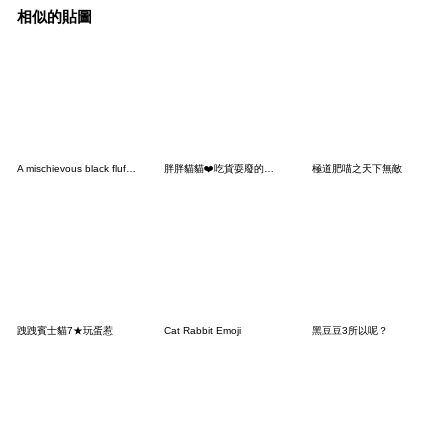
相似的貼圖
A mischievous black fluffy cat (No Text)
胖胖貓貓❤️吃貨耍廢的生活日常
極道肥喵之天下無敵
跩跩賓士貓7★玩蛋惹
Cat Rabbit Emoji
黑豆豆3所以呢？