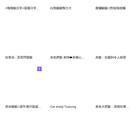
<嚕嚕貓日常>耍廢日常♡♡♡～
白熊貓貓鴨力大
廢爛貓貓✩對啦我就爛
拉查花 - 歪歪問號貓
灰色胖貓 表情❤️多種心情 1
灰貓：你蠢到令人絕望
算命貓貓✩新年應付親戚真累
Cat emoji Tuatung
黃色大肥貓：借我吐嘈一下