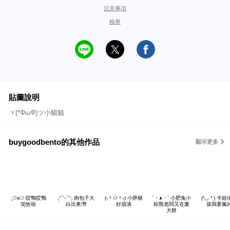
注意事項
檢舉
貼圖說明
ヾ(*ΦωΦ)ツ小貓貓
buygoodbento的其他作品
顯示更多
˳⚆ɞ⚆ 哎鴨哎鴨
₍ᵔ´ˋᵕˋˊᵔ₎ 肉包子大
(˶＾⚇＾˵) 小胖豬
´・ᴥ・` 小肥兔小
(❛◡ ❛ ) 卡
笑他啦
白出來灣
好崩潰
棕熊老闆又在畫
孩我要瘋
大餅