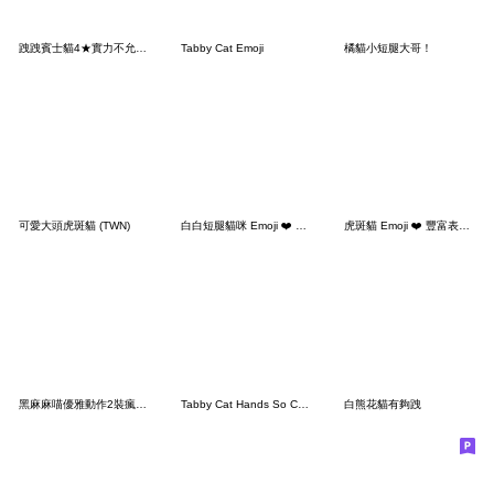
跩跩賓士貓4★實力不允許我低調
Tabby Cat Emoji
橘貓小短腿大哥！
可愛大頭虎斑貓 (TWN)
白白短腿貓咪 Emoji ❤️ 豐富表情 21
虎斑貓 Emoji ❤️ 豐富表情18
黑麻麻喵優雅動作2裝瘋賣傻篇
Tabby Cat Hands So Cute
白熊花貓有夠跩