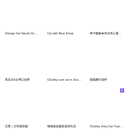
Orange Cat Hands So Cute!
Cat with Bear Emoji
咪卡貓貓★有沒有心要養我
黑豆豆6台灣口頭禪
Chubby cute cat in Seal outfit [TW]
鬍鬚髒打招呼
豆漿｜日常厭世貓
嚕嚕煤炭貓悠哉等吃瓜
Chubby Grey Cat Tuatung (TWN)