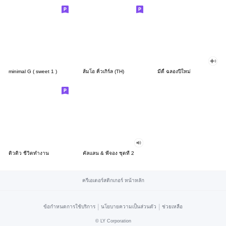
minimal G ( sweet 1 )
ส้มโอ คิ้วเกิร์ล (TH)
มีดี้ ฉลองปีใหม่
ดิวดิว ชีวิตทำงาน
คัลแลน & พี่จอง ชุดที่ 2
ครีเอเตอร์สติกเกอร์ หน้าหลัก
|
|
ข้อกำหนดการใช้บริการ
นโยบายความเป็นส่วนตัว
ช่วยเหลือ
©
LY Corporation