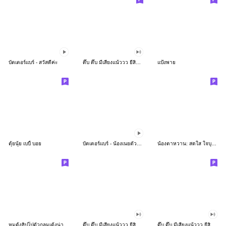
บัตเตอร์แบร์ - สวัสดีค่ะ
ดึ๊บ ดึ๊บ มีเสียงแน้ววว ยี่สิบห้า
แป้งพาย
ตุ้ยนุ้ย เบบี้ บอย
บัตเตอร์แบร์ - น้องเนยตัวตึง พุงเต่ง
น้องตาหวาน: สดใส ใจบุญ (สีพาสเทล)
หมูดุ้งฮิปโปตัวกลมเด้งน่ารัก
ดึ๊บ ดึ๊บ มีเสียงแน้ววว ยี่สิบเจ็ด
ดึ๊บ ดึ๊บ มีเสียงแน้ววว ยี่สิบหก