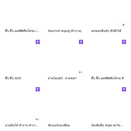
ดึ๊บ ดึ๊บ ออฟฟิศซินโดรม เก้า
น้องกระต่ายนุ่มฟู (ทำงาน)
เครยอนชินจัง! ดุ๊กดิ๊กได้
ดึ๊บ ดึ๊บ 2025
ต่ายไฮเปอร์ : สาดดด!!
ดึ๊บ ดึ๊บ ออฟฟิศซินโดรม สี่
นายต้นไม้ ทำงาน ทำงาน ทำงาน!!!
ซัมเมอร์และเพื่อน
น้องยิมยิ้ม ส่งสุข ทุกวัน CutePastel THA