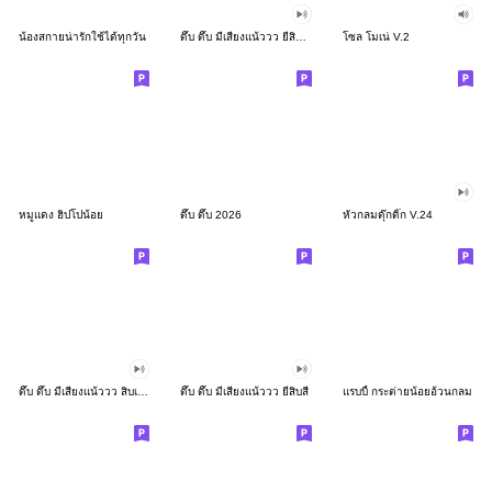
น้องสกายน่ารักใช้ได้ทุกวัน
ดึ๊บ ดึ๊บ มีเสียงแน้ววว ยี่สิบสอง
โซล โมเน่ V.2
หมูแดง ฮิปโปน้อย
ดึ๊บ ดึ๊บ 2026
หัวกลมดุ๊กดิ๊ก V.24
ดึ๊บ ดึ๊บ มีเสียงแน้ววว สิบเก้า
ดึ๊บ ดึ๊บ มีเสียงแน้ววว ยี่สิบสี่
แรบบี้ กระต่ายน้อยอ้วนกลม