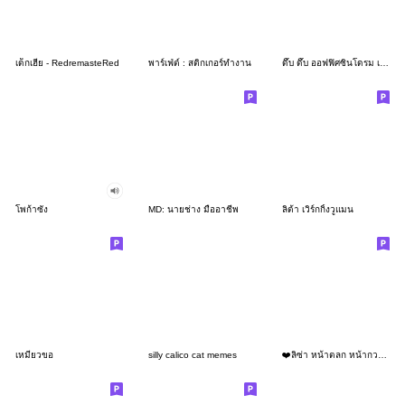
เด็กเฮีย - RedremasteRed
พาร์เฟ่ต์ : สติกเกอร์ทำงาน
ดึ๊บ ดึ๊บ ออฟฟิศซินโดรม เจ็ด
โพก้าซัง
MD: นายช่าง มืออาชีพ
ลิต้า เวิร์กกิ้งวูแมน
เหมียวขอ
silly calico cat memes
❤️ลิซ่า หน้าตลก หน้ากวน!❤️