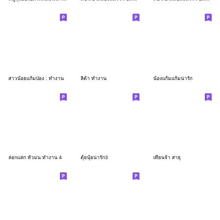
สาวน้อยแก้มป่อง : ทำงาน
ลิต้า ทำงาน
น้องแก้มแก้มน่ารัก
ล่อกแล่ก หัวมน ทำงาน 4
ตุ้ยนุ้ยน่ารัก3
เทียนจ้า สาธุ